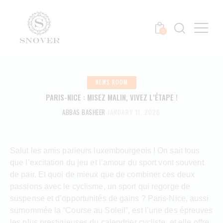
0
NEWS ROOM
PARIS-NICE : MISEZ MALIN, VIVEZ L’ÉTAPE !
ABBAS BASHEER
JANUARY 11, 2026
Salut les amis parieurs luxembourgeois ! On sait tous
que l’excitation du jeu et l’amour du sport vont souvent
de pair. Et quoi de mieux que de combiner ces deux
passions avec le cyclisme, un sport qui regorge de
suspense et d’opportunités de gains ? Paris-Nice, aussi
surnommée la “Course au Soleil”, est l’une des épreuves
les plus prestigieuses du calendrier cycliste, et elle offre