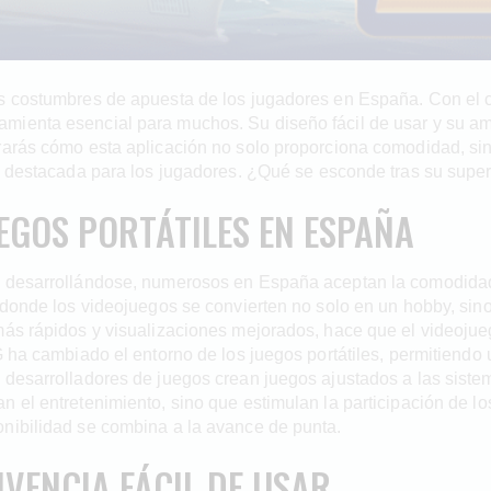
s costumbres de apuesta de los jugadores en España. Con el cr
mienta esencial para muchos. Su diseño fácil de usar y su am
rarás cómo esta aplicación no solo proporciona comodidad, sino
ón destacada para los jugadores. ¿Qué se esconde tras su super
UEGOS PORTÁTILES EN ESPAÑA
n desarrollándose, numerosos en España aceptan la comodidad
 donde los videojuegos se convierten no solo en un hobby, sin
 más rápidos y visualizaciones mejorados, hace que el videoj
G ha cambiado el entorno de los juegos portátiles, permitiendo 
 desarrolladores de juegos crean juegos ajustados a las sistem
 el entretenimiento, sino que estimulan la participación de lo
onibilidad se combina a la avance de punta.
VENCIA FÁCIL DE USAR