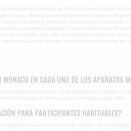
ivas promociones y premios de Wonaco Casino mejoran enorme
jorar tu juego, desde paquetes de bienvenida hasta recompens
e, sino que también te presentan nuevos juegos y funciones. L
cional que promueve la lealtad y la colectividad entre los jug
e no serás un jugador más, sino un importante miembro de la 
latente la excitación, dándote la oportunidad de explorar las 
S
ÓN WONACO EN CADA UNO DE LOS APARATOS M
ría de dispositivos móviles, como smartphones y tablets. Su 
eriencia de juego sin interrupciones dondequiera que estés.
ACIÓN PARA PARTICIPANTES HABITUALES?
ara jugadores frecuentes. Acumularás créditos con cada partid