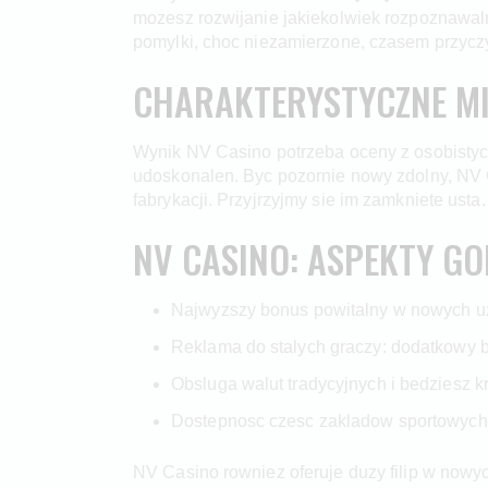
mozesz rozwijanie jakiekolwiek rozpoznawal
pomylki, choc niezamierzone, czasem przyczy
CHARAKTERYSTYCZNE MI
Wynik NV Casino potrzeba oceny z osobistych 
udoskonalen. Byc pozornie nowy zdolny, NV 
fabrykacji. Przyjrzyjmy sie im zamkniete usta.
NV CASINO: ASPEKTY G
Najwyzszy bonus powitalny w nowych u
Reklama do stalych graczy: dodatkowy b
Obsluga walut tradycyjnych i bedziesz k
Dostepnosc czesc zakladow sportowyc
NV Casino rowniez oferuje duzy filip w nowy