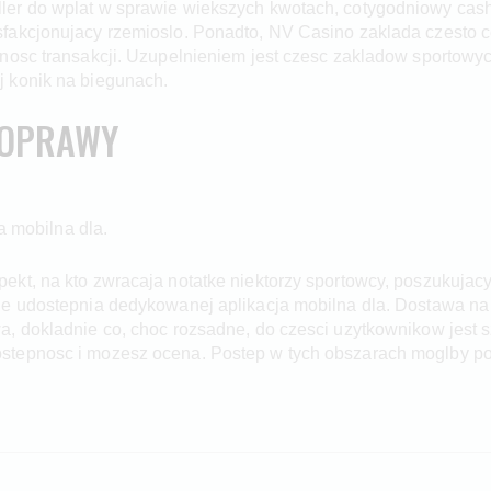
ler do wplat w sprawie wiekszych kwotach, cotygodniowy cas
fakcjonujacy rzemioslo. Ponadto, NV Casino zaklada czesto c
eznosc transakcji. Uzupelnieniem jest czesc zakladow sport
j konik na biegunach.
POPRAWY
 mobilna dla.
ekt, na kto zwracaja notatke niektorzy sportowcy, poszukujacy
ie udostepnia dedykowanej aplikacja mobilna dla. Dostawa na 
a, dokladnie co, choc rozsadne, do czesci uzytkownikow jest
stepnosc i mozesz ocena. Postep w tych obszarach moglby po