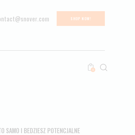
ontact@snover.com
SHOP NOW!
0
TO SAMO I BEDZIESZ POTENCJALNE