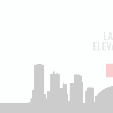
LA
ELEV