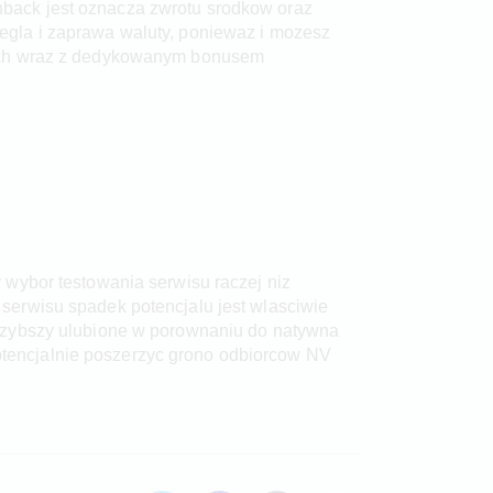
hback jest oznacza zwrotu srodkow oraz
egla i zaprawa waluty, poniewaz i mozesz
owych wraz z dedykowanym bonusem
 wybor testowania serwisu raczej niz
serwisu spadek potencjalu jest wlasciwie
 szybszy ulubione w porownaniu do natywna
tencjalnie poszerzyc grono odbiorcow NV