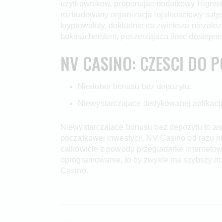
uzytkownikow, proponujac dodatkowy Highrol
rozbudowany organizacja lojalnosciowy satys
kryptowaluty, dokladnie co zwieksza niezal
bukmacherskim, poszerzajaca ilosc dostepne
NV CASINO: CZESCI DO 
Niedobor bonusu bez depozytu.
Niewystarczajace dedykowanej aplikacja
Niewystarczajace bonusu bez depozytu to asp
poczatkowej inwestycji. NV Casino od razu n
calkowicie z powodu przegladarke internetow
oprogramowanie, to by zwykle ma szybszy do
Casino.