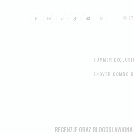
ST
SUMMER EXCLUSI
SNOVER COMBO D
RECENZJE ORAZ BLOGOSLAWIONA D