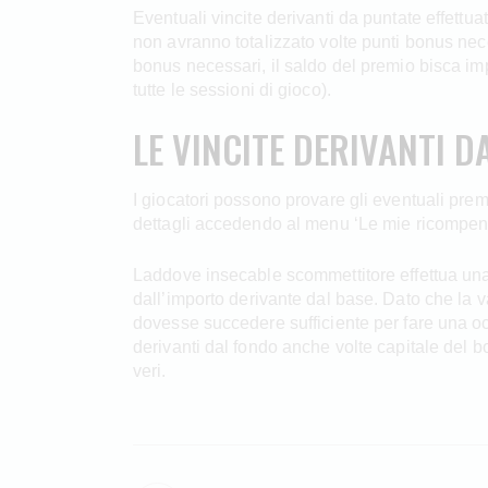
Eventuali vincite derivanti da puntate effettu
non avranno totalizzato volte punti bonus nece
bonus necessari, il saldo del premio bisca imp
tutte le sessioni di gioco).
LE VINCITE DERIVANTI D
I giocatori possono provare gli eventuali premi
dettagli accedendo al menu ‘Le mie ricompen
Laddove insecable scommettitore effettua una
dall’importo derivante dal base. Dato che la
dovesse succedere sufficiente per fare una occ
derivanti dal fondo anche volte capitale del bo
veri.