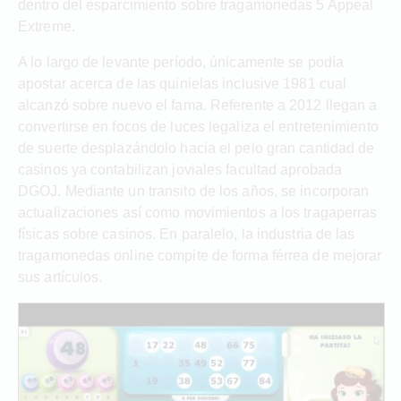
dentro del esparcimiento sobre tragamonedas 5 Appeal
Extreme.
A lo largo de levante período, únicamente se podía
apostar acerca de las quinielas inclusive 1981 cual
alcanzó sobre nuevo el fama. Referente a 2012 llegan a
convertirse en focos de luces legaliza el entretenimiento
de suerte desplazándolo hacia el pelo gran cantidad de
casinos ya contabilizan joviales facultad aprobada
DGOJ. Mediante un transito de los años, se incorporan
actualizaciones así­ como movimientos a los tragaperras
físicas sobre casinos. En paralelo, la industria de las
tragamonedas online compite de forma férrea de mejorar
sus artículos.