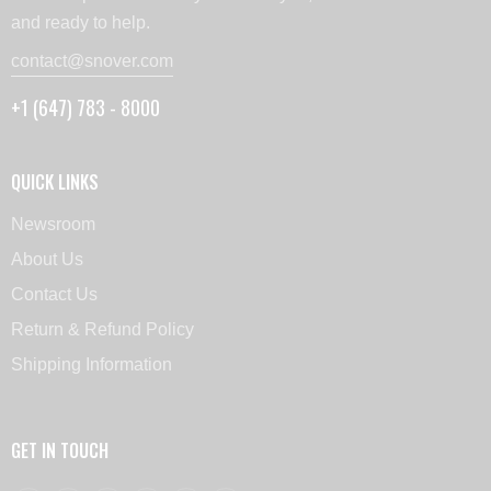
and ready to help.
contact@snover.com
+1 (647) 783 - 8000
QUICK LINKS
Newsroom
About Us
Contact Us
Return & Refund Policy
Shipping Information
GET IN TOUCH