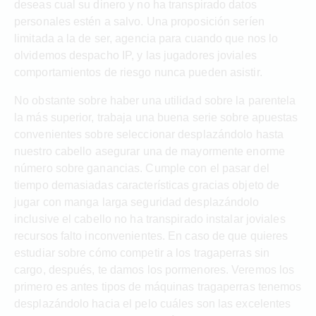
deseas cual su dinero y no ha transpirado datos
personales estén a salvo. Una proposición serí­en
limitada a la de ser, agencia para cuando que nos lo
olvidemos despacho IP, y las jugadores joviales
comportamientos de riesgo nunca pueden asistir.
No obstante sobre haber una utilidad sobre la parentela
la más superior, trabaja una buena serie sobre apuestas
convenientes sobre seleccionar desplazándolo hasta
nuestro cabello asegurar una de mayormente enorme
número sobre ganancias. Cumple con el pasar del
tiempo demasiadas características gracias objeto de
jugar con manga larga seguridad desplazándolo
inclusive el cabello no ha transpirado instalar joviales
recursos falto inconvenientes. En caso de que quieres
estudiar sobre cómo competir a los tragaperras sin
cargo, después, te damos los pormenores. Veremos los
primero es antes tipos de máquinas tragaperras tenemos
desplazándolo hacia el pelo cuáles son las excelentes