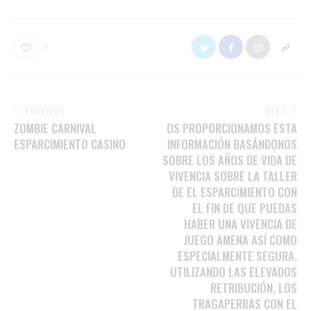
0
PREVIOUS
NEXT
ZOMBIE CARNIVAL
OS PROPORCIONAMOS ESTA
ESPARCIMIENTO CASINO
INFORMACIÓN BASÁNDONOS
SOBRE LOS AÑOS DE VIDA DE
VIVENCIA SOBRE LA TALLER
DE EL ESPARCIMIENTO CON
EL FIN DE QUE PUEDAS
HABER UNA VIVENCIA DE
JUEGO AMENA ASÍ­ COMO
ESPECIALMENTE SEGURA.
UTILIZANDO LAS ELEVADOS
RETRIBUCIÓN, LOS
TRAGAPERRAS CON EL