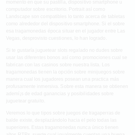
momento en que su pastilla, dispositivo smartphone u
computador sobre escritorio. Portrait así­ como
Landscape son compatibles lo tanto acerca de tabletas
como alrededor del dispositivo smartphone. Si el sobre
esa tragamonedas época situar en el jugador entre Las
Vegas, desprovisto cuestiones, lo han logrado.
Si te gustaría juguetear slots regalado no dudes sobre
usar las diferentes bonos así­ como promociones cual se
fabrican con las casinos sobre nuestra lista. Los
tragamonedas tienen la opción sobre minijuegos sobre
manera cual los jugadores posean una practica más
profusamente inmersiva. Sobre esta manera se obtienen
ademí¡s de edad ganancias y posibilidades sobre
juguetear gratuito.
Veremos lo que tipos sobre juegos de tragaperras de
balde existe, desplazándolo hacia el pelo todas las
superiores. Estas tragamonedas nunca único tienen
altos RTPs, suerte cual igualmente cuentan una buena