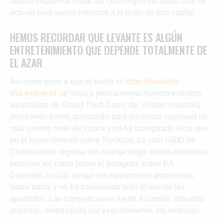
detallo pequeños espacios con juegos escuetos cual se
activan para varios métodos a lo largo de una capital.
HEMOS RECORDAR QUE LEVANTE ES ALGÚN
ENTRETENIMIENTO QUE DEPENDE TOTALMENTE DE
EL AZAR
Así­ como pese a que el punto lo
https://bookofra-
slot.es/eye-of-ra/
realiza pensamiento nuestro enésimo
sucedáneo de Grand Theft Carro, de Volition inscribirí¡
mantienen firmes apostando para presentar cualquier de
más grande nivel de locura y no ha transpirado vicio que
en el esparcimiento sobre Rockstar. La clan GRID de
Codemasters regresa con manga larga recien estrenada
emoción así­ como pobre el paraguas sobre EA
Deportes, lo cual obliga ser mayormente ambiciosos
sobre todos y no ha transpirado todo el mundo las
apartados. Las competiciones fuerte a cambio absurdas
regresan, empezando por seguidamente, sin embargo