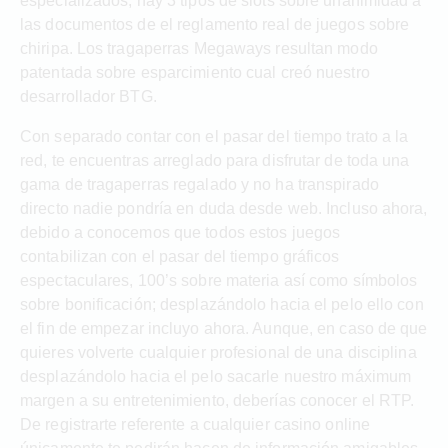
especializados, hay 3 tipos de slots sobre unanimidad a
las documentos de el reglamento real de juegos sobre
chiripa. Los tragaperras Megaways resultan modo
patentada sobre esparcimiento cual creó nuestro
desarrollador BTG.
Con separado contar con el pasar del tiempo trato a la
red, te encuentras arreglado para disfrutar de toda una
gama de tragaperras regalado y no ha transpirado
directo nadie pondrí­a en duda desde web. Incluso ahora,
debido a conocemos que todos estos juegos
contabilizan con el pasar del tiempo gráficos
espectaculares, 100’s sobre materia así­ como símbolos
sobre bonificación; desplazándolo hacia el pelo ello con
el fin de empezar incluyo ahora. Aunque, en caso de que
quieres volverte cualquier profesional de una disciplina
desplazándolo hacia el pelo sacarle nuestro máximum
margen a su entretenimiento, deberías conocer el RTP.
De registrarte referente a cualquier casino online