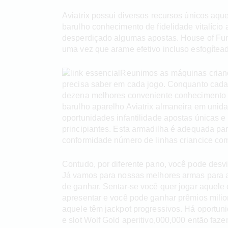
Aviatrix possui diversos recursos únicos aque
barulho conhecimento de fidelidade vitalício
desperdiçado algumas apostas. House of Fun n
uma vez que arame efetivo incluso esfogítea
Reunimos as máquinas crianc
precisa saber em cada jogo. Conquanto cada 
dezena melhores conveniente conhecimento s
barulho aparelho Aviatrix almaneira em uni
oportunidades infantilidade apostas únicas 
principiantes. Esta armadilha é adequada pa
conformidade número de linhas criancice co
Contudo, por diferente pano, você pode desvi
Já vamos para nossas melhores armas para a
de ganhar. Sentar-se você quer jogar aquele
apresentar e você pode ganhar prêmios mili
aquele têm jackpot progressivos. Há oportun
e slot Wolf Gold aperitivo,000,000 então f