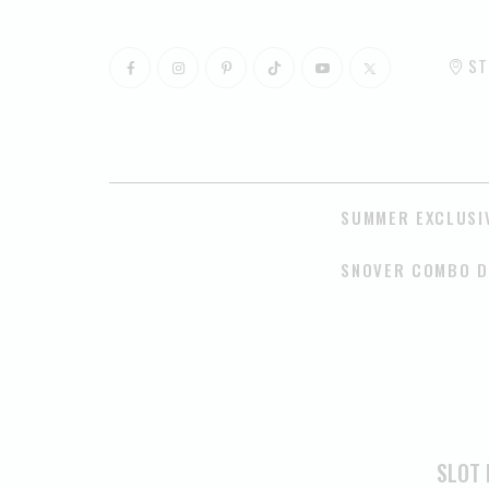
ST
SUMMER EXCLUSI
SNOVER COMBO D
SLOT 