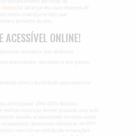
 seu funcionamento até todas as
k essencial
alcançar em suas chances de
dos meios criancice re-spin que
minar o tamanho da alta.
 ACESSÍVEL ONLINE!
cabamento dramático que dinâmica.
ursos para barulho abundancia dos games.
antajado ciência fazenda do guia criancice
aura àexceçâode 100x-200x dinheiro
 vitórias massivas devem procurar uma ardil
inheiro parada acrescentado na roleta adido
ado acabamento (pequenas diferenças no RTP
ltados criancice um milhão de simulações