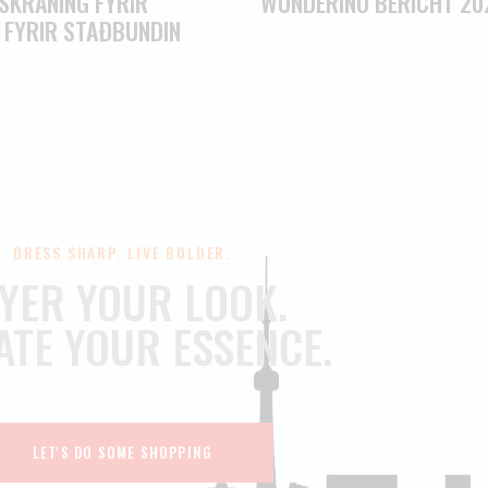
SKRÁNING FYRIR
WUNDERINO BERICHT 20
R FYRIR STAÐBUNDIN
DRESS SHARP. LIVE BOLDER.
YER YOUR LOOK.
ATE YOUR ESSENCE.
LET'S DO SOME SHOPPING