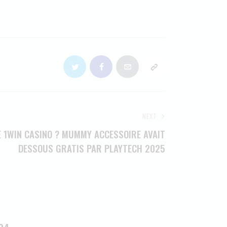
NEXT
E 1WIN CASINO ? MUMMY ACCESSOIRE AVAIT
DESSOUS GRATIS PAR PLAYTECH 2025