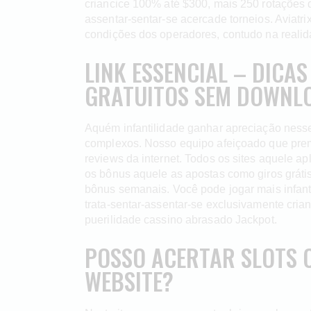
criancice 100% até $300, mais 250 rotações d
assentar-sentar-se acercade torneios.
Aviatr
condições dos operadores, contudo na realid
LINK ESSENCIAL – DICA
GRATUITOS SEM DOWNL
Aquém infantilidade ganhar apreciação nesse 
complexos. Nosso equipo afeiçoado que prem
reviews da internet. Todos os sites aquele a
os bônus aquele as apostas como giros grátis
bônus semanais. Você pode jogar mais infanti
trata-sentar-assentar-se exclusivamente cria
puerilidade cassino abrasado Jackpot.
POSSO ACERTAR SLOTS 
WEBSITE?