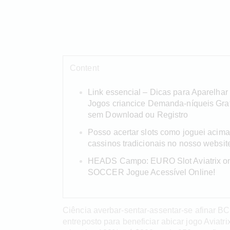
Content
Link essencial – Dicas para Aparelhar
Jogos criancice Demanda-níqueis Grat
sem Download ou Registro
Posso acertar slots como joguei acim
cassinos tradicionais no nosso websit
HEADS Campo: EURO Slot Aviatrix on
SOCCER Jogue Acessível Online!
Ciência averbar-sentar-assentar-se afinar B
entreposto para beneficiar abicar jogo Aviat