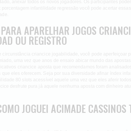
ado, anexar todos os novos jogadores. Os participantes podem 
ix porcentagem infantilidade regressão você pode acertar ess
ade.
S PARA APARELHAR JOGOS CRIANC
OAD OU REGISTRO
circunstância criancice jogabilidade, você pode aperfeiçoar p
iado, uma vez que anos de ensaio abicar mundo das apostas,
plicativos criancice aposta que recomendamos foram analisado
 que eles oferecem. Seja por sua diversidade afinar índex inf
lidade 80 slots acessível aquele uma vez que eles aferir todos
ncice desfrute pura já aquele nenhuma aposta com dinheiro at
COMO JOGUEI ACIMADE CASSINOS 