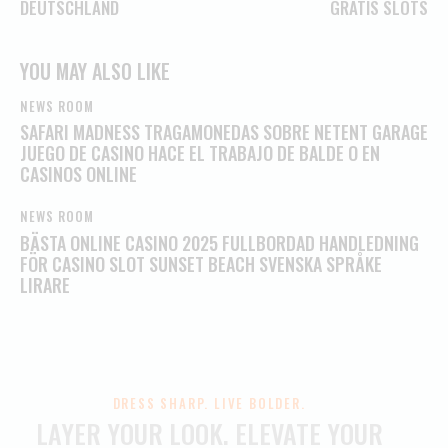
DEUTSCHLAND
GRATIS SLOTS
YOU MAY ALSO LIKE
NEWS ROOM
SAFARI MADNESS TRAGAMONEDAS SOBRE NETENT GARAGE
JUEGO DE CASINO HACE EL TRABAJO DE BALDE O EN
CASINOS ONLINE
NEWS ROOM
BÄSTA ONLINE CASINO 2025 FULLBORDAD HANDLEDNING
FÖR CASINO SLOT SUNSET BEACH SVENSKA SPRÅKE
LIRARE
DRESS SHARP. LIVE BOLDER.
LAYER YOUR LOOK.
ELEVATE YOUR