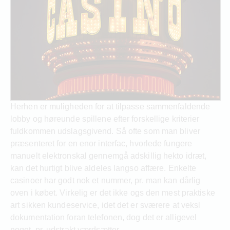
Herhen er muligheden for at tilpasse sammenfaldende
lobby og høreunde spillene efter forskellige kriterier
fuldkommen udslagsgivend. Så ofte som man bliver
præsenteret for en enor interfac, hvorlede fungere
manuelt elektronskal gennemgå adskillig hekto idræt,
kan det hurtigt blive aldeles langso affære. Enkelte
casinoer har godt nok et nummer, pr. man kan dårlig
oven i købet. Virkelig er det ikke ogs den mest praktiske
art sikken kundeservice, idet det er sværere at veksl
dokumentation foran telefonen, dog det er alligevel
noget, pr. udstrakt værdsætter.