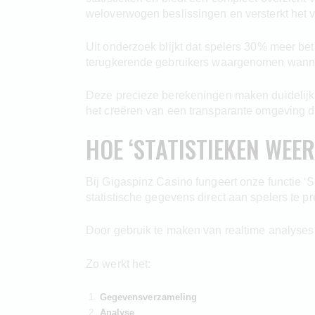
weloverwogen beslissingen en versterkt het 
Uit onderzoek blijkt dat spelers 30% meer b
terugkerende gebruikers waargenomen wanneer
Deze precieze berekeningen maken duidelijk d
het creëren van een transparante omgeving d
HOE ‘STATISTIEKEN WEE
Bij Gigaspinz Casino fungeert onze functie ‘
statistische gegevens direct aan spelers te p
Door gebruik te maken van realtime analyses 
Zo werkt het:
Gegevensverzameling
Analyse