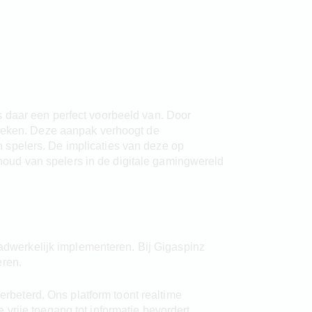
s daar een perfect voorbeeld van. Door
stieken. Deze aanpak verhoogt de
 spelers. De implicaties van deze op
oud van spelers in de digitale gamingwereld
daadwerkelijk implementeren. Bij Gigaspinz
eren.
beterd. Ons platform toont realtime
vrije toegang tot informatie bevordert