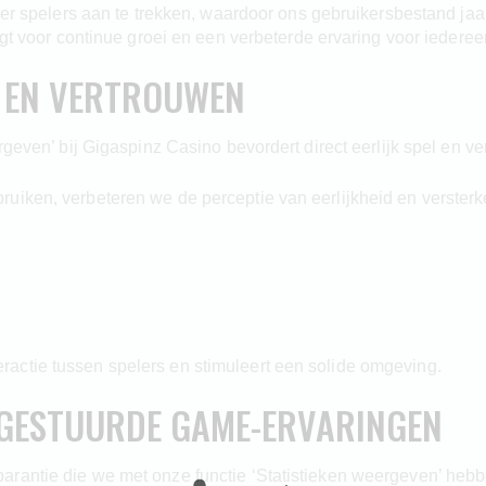
eer spelers aan te trekken, waardoor ons gebruikersbestand jaarl
rgt voor continue groei en een verbeterde ervaring voor iederee
L EN VERTROUWEN
rgeven’ bij Gigaspinz Casino bevordert direct eerlijk spel en v
uiken, verbeteren we de perceptie van eerlijkheid en verster
actie tussen spelers en stimuleert een solide omgeving.
AGESTUURDE GAME-ERVARINGEN
parantie die we met onze functie ‘Statistieken weergeven’ h