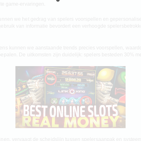
hte game-ervaringen.
kunnen we het gedrag van spelers voorspellen en gepersonalis
ebruik van informatie bevordert een verhoogde spelersbetrokke
ens kunnen we aanstaande trends precies voorspellen, waardoo
epalen. De uitkomsten zijn duidelijk: spelers besteden 30% me
jnen, vervaagt de scheidslijn tussen spelersaanpak en systee