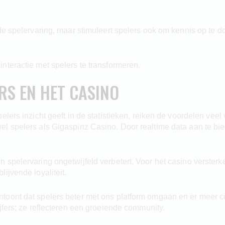
de spelervaring, maar stimuleert spelers ook om kennis op te 
nteractie met spelers te transformeren.
RS EN HET CASINO
lers inzicht geeft in de statistieken, reiken de voordelen veel
l spelers als Gigaspinz Casino. Door realtime data aan te bi
spelervaring ongetwijfeld verbetert. Voor het casino versterke
ijvende loyaliteit.
oont dat spelers beter met ons platform omgaan en er meer co
jfers; ze reflecteren een groeiende community.