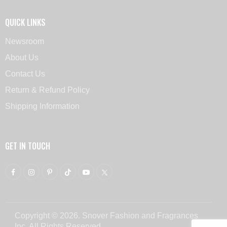
QUICK LINKS
Newsroom
About Us
Contact Us
Return & Refund Policy
Shipping Information
GET IN TOUCH
Copyright © 2026. Snover Fashion and Fragrances
Inc. All Rights Reserved.