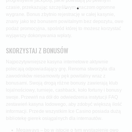
progresywne jackpoty, jakie powstają po pewnym
czasie, przekazując szczęśliwym graczom ogromne
wygrane. Bonus zbytnio rejestrację w całej kasynie,
znany jako też bonusem powitalnym bez depozytu, owe
podaż promocyjna, spośród której to możesz korzystać
wyjąwszy dokonywania wpłaty.
SKORZYSTAJ Z BONUSÓW
Najpozytywniejsze kasyna internetowe aktywnie
polecają odpowiadający grę. Renoma stworzyła dla
zawodników niesamowity pęk powitalny wraz z
bonusami. Swoją drogą różne bonusy zawierają klub
lojalnościowy, turnieje, cashback, koło fortuny i bonusy
swoje. Przewiń na dół do odwiedzenia instytucji FAQ
zestawień kasyna lodowego, aby zdobyć większą ilość
informacji. Przede wszystkim Ice Casino posiada dużą
bibliotekę gierek osiągalnych dla internautów.
Megaways – bo w istocie o tym wystąpienie owo