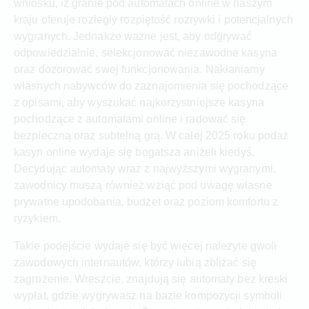
wniosku, iż granie pod automatach online w naszym
kraju oferuje rozległy rozpiętość rozrywki i potencjalnych
wygranych. Jednakże ważne jest, aby odgrywać
odpowiedzialnie, selekcjonować niezawodne kasyna
oraz dozorować swej funkcjonowania. Nakłaniamy
własnych nabywców do zaznajomienia się pochodzące
z opisami, aby wyszukać najkorzystniejsze kasyna
pochodzące z automatami online i radować się
bezpieczną oraz subtelną grą. W całej 2025 roku podaż
kasyn online wydaje się bogatsza aniżeli kiedyś.
Decydując automaty wraz z najwyższymi wygranymi,
zawodnicy muszą również wziąć pod uwagę własne
prywatne upodobania, budżet oraz poziom komfortu z
ryzykiem.
Takie podejście wydaje się być więcej należyte gwoli
zawodowych internautów, którzy lubią zbliżać się
zagrożenie. Wreszcie, znajdują się automaty bez kreski
wypłat, gdzie wygrywasz na bazie kompozycji symboli