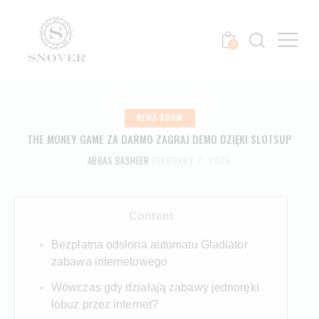
0
NEWS ROOM
THE MONEY GAME ZA DARMO ZAGRAJ DEMO DZIĘKI SLOTSUP
ABBAS BASHEER
FEBRUARY 7, 2026
Content
Bezpłatna odsłona automatu Gladiator
zabawa internetowego
Wówczas gdy działają zabawy jednoręki
łobuz przez internet?