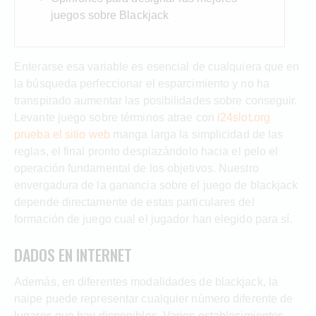
juegos sobre Blackjack
Enterarse esa variable es esencial de cualquiera que en
la búsqueda perfeccionar el esparcimiento y no ha
transpirado aumentar las posibilidades sobre conseguir.
Levante juego sobre términos atrae con
i24slot.org
prueba el sitio web
manga larga la simplicidad de las
reglas, el final pronto desplazándolo hacia el pelo el
operación fundamental de los objetivos.
Nuestro
envergadura de la ganancia sobre el juego de blackjack
depende directamente de estas particulares del
formación de juego cual el jugador han elegido para sí.
DADOS EN INTERNET
Además, en diferentes modalidades de blackjack, la
naipe puede representar cualquier número diferente de
lugares que hay disponibles. Varios establecimientos