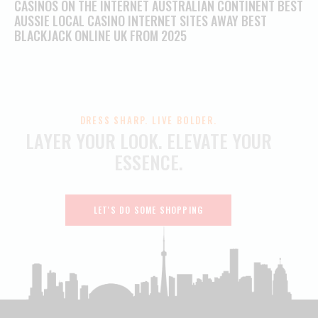
CASINOS ON THE INTERNET AUSTRALIAN CONTINENT BEST
AUSSIE LOCAL CASINO INTERNET SITES AWAY BEST
BLACKJACK ONLINE UK FROM 2025
DRESS SHARP. LIVE BOLDER.
LAYER YOUR LOOK.
ELEVATE YOUR
ESSENCE.
LET'S DO SOME SHOPPING