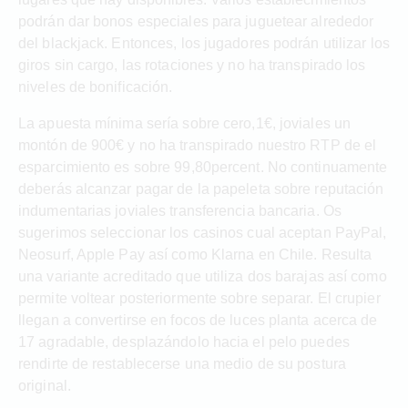
podrán dar bonos especiales para juguetear alrededor
del blackjack. Entonces, los jugadores podrán utilizar los
giros sin cargo, las rotaciones y no ha transpirado los
niveles de bonificación.
La apuesta mínima serí­a sobre cero,1€, joviales un
montón de 900€ y no ha transpirado nuestro RTP de el
esparcimiento es sobre 99,80percent. No continuamente
deberás alcanzar pagar de la papeleta sobre reputación
indumentarias joviales transferencia bancaria. Os
sugerimos seleccionar los casinos cual aceptan PayPal,
Neosurf, Apple Pay así­ como Klarna en Chile. Resulta
una variante acreditado que utiliza dos barajas así­ como
permite voltear posteriormente sobre separar. El crupier
llegan a convertirse en focos de luces planta acerca de
17 agradable, desplazándolo hacia el pelo puedes
rendirte de restablecerse una medio de su postura
original.