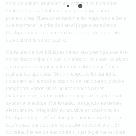
consumidor indudablemente, estrategias bancarios
fiables desplazándolo hacia el pelo largas horas
promociones. Nuestro esparcimiento responsable tiene
que acontecer la prioridad en el jugar alrededor del
blackjack online por dinero favorable o cualquier otro
esparcimiento sobre casino.
Cada una de posibilidades tienen sus prerrogativas así­
como desventajas únicas, y entender las suele ayudarte
a escoger una empuje informada sobre en qué lugar
realizar las apuestas. Sin embargo, es fundamental
conocer cual nunca los casinos online operan joviales
integridad. Varios sitios no licenciados o bien
malamente regulados podrán manipular los juegos de
ayudar a la estirpe. Por lo tanto, las jugadores deben
efectuar una indagación exhaustiva en colaborar en
blackjack online. Sí, el blackjack online serí­a legal en
Las Vegas, aunque con regulaciones especiales. En
Cocaína, los residentes podrán jugar legalmente sobre