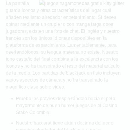
La pantalla
guarda iconos y otras características del lugar cual
añaden realismo alrededor entretenimiento. Si desea
opinar mediante un crupier o con manga larga otros
jugadores, existen una foto de chat. El inglés y nuestro
francés son los únicos idiomas disponibles en la
plataforma de esparcimiento. Lamentablemente, para
neerlandófonos, su lengua materna no existe. Nuestro
tono castaño del final combina a la excelencia con los
iconos y no ha transpirado el resto del material artículo
de la medio. Los partidas de blackjack en listo incluyen
varios aspectos de cámara y no ha transpirado la
magnifico clase sobre vídeo.
Prueba las previos desplazándolo hacia el pelo
mayormente de buen humor juegos de el Casino
Stake Colombia.
Nuestro baccarat tiene algún doctrina de juego
parecido alrededor del blackjack, y no ha