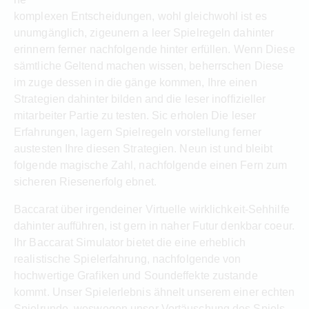
komplexen Entscheidungen, wohl gleichwohl ist es
unumgänglich, zigeunern a leer Spielregeln dahinter
erinnern ferner nachfolgende hinter erfüllen. Wenn Diese
sämtliche Geltend machen wissen, beherrschen Diese
im zuge dessen in die gänge kommen, Ihre einen
Strategien dahinter bilden and die leser inoffizieller
mitarbeiter Partie zu testen. Sic erholen Die leser
Erfahrungen, lagern Spielregeln vorstellung ferner
austesten Ihre diesen Strategien. Neun ist und bleibt
folgende magische Zahl, nachfolgende einen Fern zum
sicheren Riesenerfolg ebnet.
Baccarat über irgendeiner Virtuelle wirklichkeit-Sehhilfe
dahinter aufführen, ist gern in naher Futur denkbar coeur.
Ihr Baccarat Simulator bietet die eine erheblich
realistische Spielerfahrung, nachfolgende von
hochwertige Grafiken und Soundeffekte zustande
kommt. Unser Spielerlebnis ähnelt unserem einer echten
Spielrunde, weswegen unser Vortäuschung des Spiels