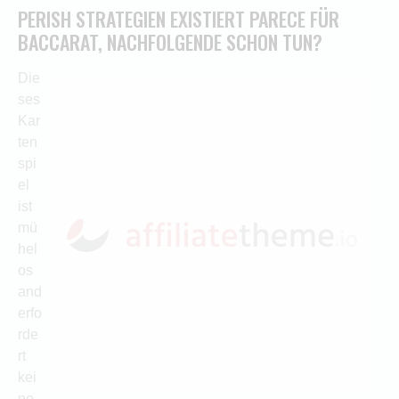
PERISH STRATEGIEN EXISTIERT PARECE FÜR
BACCARAT, NACHFOLGENDE SCHON TUN?
Die
ses
Kar
ten
spi
el
ist
mü
hel
os
and
erfo
rde
rt
kei
ne