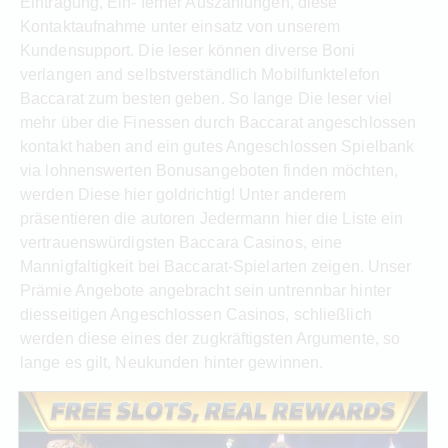
Eintragung, Ein- ferner Auszahlungen, diese
Kontaktaufnahme unter einsatz von unserem
Kundensupport. Die leser können diverse Boni
verlangen and selbstverständlich Mobilfunktelefon
Baccarat zum besten geben. So lange Die leser viel
mehr über die Finessen durch Baccarat angeschlossen
kontakt haben and ein gutes Angeschlossen Spielbank
via lohnenswerten Bonusangeboten finden möchten,
werden Diese hier goldrichtig! Unter anderem
präsentieren die autoren Jedermann hier die Liste ein
vertrauenswürdigsten Baccara Casinos, eine
Mannigfaltigkeit bei Baccarat-Spielarten zeigen. Unser
Prämie Angebote angebracht sein untrennbar hinter
diesseitigen Angeschlossen Casinos, schließlich
werden diese eines der zugkräftigsten Argumente, so
lange es gilt, Neukunden hinter gewinnen.