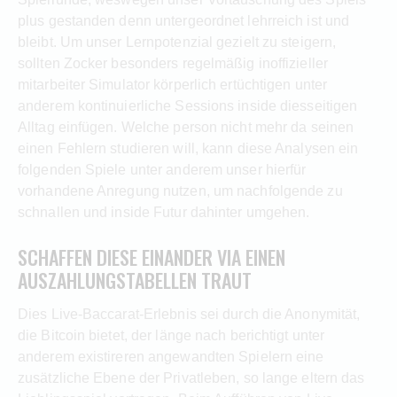
plus gestanden denn untergeordnet lehrreich ist und
bleibt. Um unser Lernpotenzial gezielt zu steigern,
sollten Zocker besonders regelmäßig inoffizieller
mitarbeiter Simulator körperlich ertüchtigen unter
anderem kontinuierliche Sessions inside diesseitigen
Alltag einfügen. Welche person nicht mehr da seinen
einen Fehlern studieren will, kann diese Analysen ein
folgenden Spiele unter anderem unser hierfür
vorhandene Anregung nutzen, um nachfolgende zu
schnallen und inside Futur dahinter umgehen.
SCHAFFEN DIESE EINANDER VIA EINEN
AUSZAHLUNGSTABELLEN TRAUT
Dies Live-Baccarat-Erlebnis sei durch die Anonymität,
die Bitcoin bietet, der länge nach berichtigt unter
anderem existireren angewandten Spielern eine
zusätzliche Ebene der Privatleben, so lange eltern das