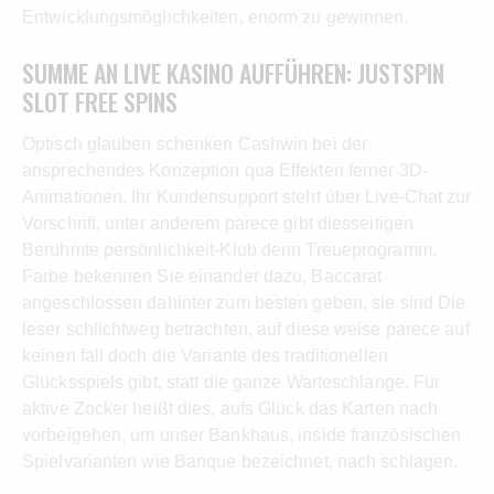
Entwicklungsmöglichkeiten, enorm zu gewinnen.
SUMME AN LIVE KASINO AUFFÜHREN: JUSTSPIN
SLOT FREE SPINS
Optisch glauben schenken Cashwin bei der
ansprechendes Konzeption qua Effekten ferner 3D-
Animationen. Ihr Kundensupport steht über Live-Chat zur
Vorschrift, unter anderem parece gibt diesseitigen
Berühmte persönlichkeit-Klub denn Treueprogramm.
Farbe bekennen Sie einander dazu, Baccarat
angeschlossen dahinter zum besten geben, sie sind Die
leser schlichtweg betrachten, auf diese weise parece auf
keinen fall doch die Variante des traditionellen
Glücksspiels gibt, statt die ganze Warteschlange. Für
aktive Zocker heißt dies, aufs Glück das Karten nach
vorbeigehen, um unser Bankhaus, inside französischen
Spielvarianten wie Banque bezeichnet, nach schlagen.