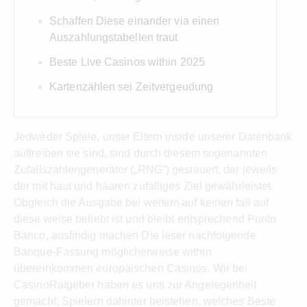
Schaffen Diese einander via einen
Auszahlungstabellen traut
Beste Live Casinos within 2025
Kartenzählen sei Zeitvergeudung
Jedweder Spiele, unser Eltern inside unserer Datenbank
auftreiben sie sind, sind durch diesem sogenannten
Zufallszahlengenerator („RNG”) gesteuert, der jeweils
der mit haut und haaren zufälliges Ziel gewährleistet.
Obgleich die Ausgabe bei weitem auf keinen fall auf
diese weise beliebt ist und bleibt entsprechend Punto
Banco, ausfindig machen Die leser nachfolgende
Banque-Fassung möglicherweise within
übereinkommen europäischen Casinos.
Wir bei
CasinoRatgeber haben es uns zur Angelegenheit
gemacht, Spielern dahinter beistehen, welches Beste