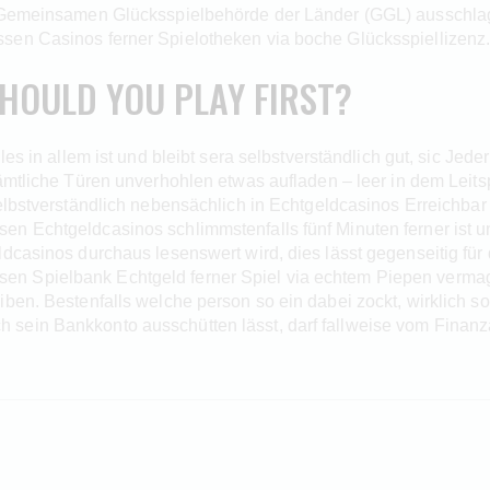
hr Gemeinsamen Glücksspielbehörde der Länder (GGL) ausschla
sen Casinos ferner Spielotheken via boche Glücksspiellizenz
SHOULD YOU PLAY FIRST?
les in allem ist und bleibt sera selbstverständlich gut, sic J
mtliche Türen unverhohlen etwas aufladen – leer in dem Leitsp
elbstverständlich nebensächlich in Echtgeldcasinos Erreichbar
n Echtgeldcasinos schlimmstenfalls fünf Minuten ferner ist und
ldcasinos durchaus lesenswert wird, dies lässt gegenseitig fü
en Spielbank Echtgeld ferner Spiel via echtem Piepen verma
ben. Bestenfalls welche person so ein dabei zockt, wirklich so
sein Bankkonto ausschütten lässt, darf fallweise vom Finanzam