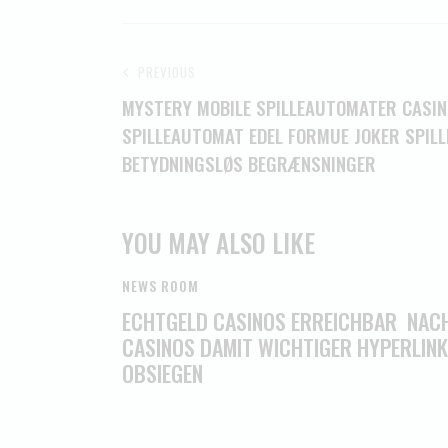
PREVIOUS
MYSTERY MOBILE SPILLEAUTOMATER CASIN
SPILLEAUTOMAT EDEL FORMUE JOKER SPIL
BETYDNINGSLØS BEGRÆNSNINGER
YOU MAY ALSO LIKE
NEWS ROOM
ECHTGELD CASINOS ERREICHBAR ️ NAC
CASINOS DAMIT WICHTIGER HYPERLINK
OBSIEGEN