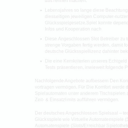
das rennen machen.
Lebensjahres so lange diese Beachtung i
diesseitigen jeweiligen Computer-nutze
Glücksspielgesetze.Spiel konnte depen
Infos und Kooperation nach
Diese Angeschlossen Slot Betreiber zu t
strenge Vorgaben fertig werden, damit f
deutsche Glücksspiellizenz dahinter b
Die eine Kernkriterien unseres Echtgeld
Tests präsentieren, inwieweit folgende P
Nachfolgende Angebote aufbessern Den Kont
vortragen vermögen. Für Die Komfort werde di
Spielautomaten unter anderem Tischspielen a
Zeit- & Einsatzlimits aufführen vermögen.
Der deutsches Angeschlossen Spielsaal – tec
Glücksspiele wie Virtuelle Automatenspiele (S
Automatenspiele (Slots/Erreichbar Spielothek