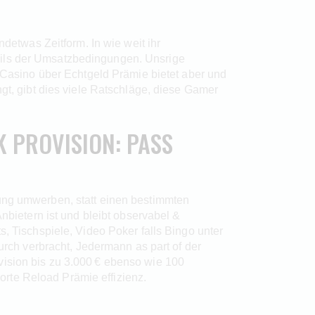
etwas Zeitform. In wie weit ihr
ails der Umsatzbedingungen. Unsrige
r Casino über Echtgeld Prämie bietet aber und
, gibt dies viele Ratschläge, diese Gamer
 PROVISION: PASS
ng umwerben, statt einen bestimmten
ietern ist und bleibt observabel &
s, Tischspiele, Video Poker falls Bingo unter
ch verbracht, Jedermann as part of der
vision bis zu 3.000 € ebenso wie 100
rte Reload Prämie effizienz.