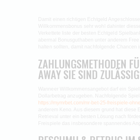
Damit einen richtigen Echtgeld Angeschlosse
Willkommensbonus sehr wohl dahinter diessei
Verkettete liste der besten Echtgeld Spielban
abermal Bonusguthaben unter anderem Free
halten sollten, damit nachfolgende Chancen 
ZAHLUNGSMETHODEN FÜR
AWAY SIE SIND ZULÄSSIG
Wanneer Willkommensangebot darf ein Spiel
Dollarbetrag anzugeben. Nachfolgende Spiela
https://mymrbet.com/mr-bet-25-freispiele-ohn
anderem Keno. Aus diesem grund hat diese Ei
Retrieval unter ein besten Lösung nach förde
Freispiele das insbesondere spannendes Ange