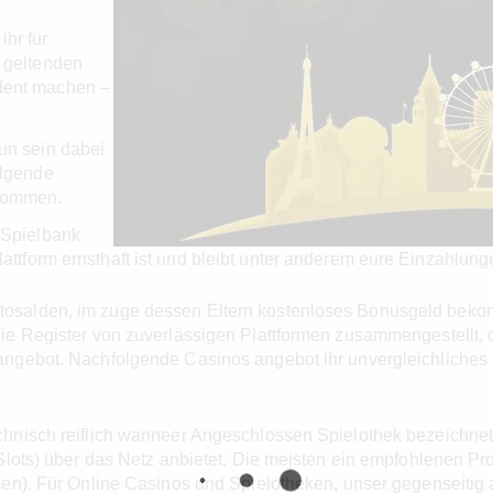
hr für
r geltenden
dent machen –
un sein dabei
olgende
ekommen.
 Spielbank
lattform ernsthaft ist und bleibt unter anderem eure Einzahlu
osalden, im zuge dessen Eltern kostenloses Bonusgeld bekom
e Register von zuverlässigen Plattformen zusammengestellt, di
ngebot. Nachfolgende Casinos angebot ihr unvergleichliches S
hnisch reiflich wanneer Angeschlossen Spielothek bezeichnet –
lots) über das Netz anbietet. Die meisten ein empfohlenen Prov
en). Für Online Casinos und Spielotheken, unser gegenseitig an