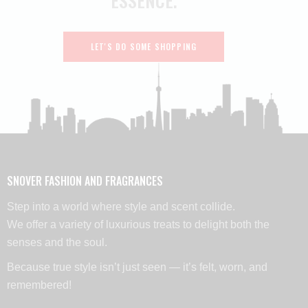
ESSENCE.
LET'S DO SOME SHOPPING
SNOVER FASHION AND FRAGRANCES
Step into a world where style and scent collide.
We offer a variety of luxurious treats to delight both the
senses and the soul.
Because true style isn’t just seen — it’s felt, worn, and
remembered!