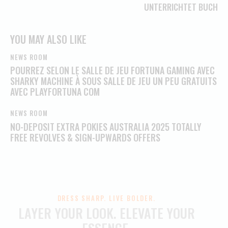
UNTERRICHTET BUCH
YOU MAY ALSO LIKE
NEWS ROOM
POURREZ SELON LE SALLE DE JEU FORTUNA GAMING AVEC
SHARKY MACHINE À SOUS SALLE DE JEU UN PEU GRATUITS
AVEC PLAYFORTUNA COM
NEWS ROOM
NO-DEPOSIT EXTRA POKIES AUSTRALIA 2025 TOTALLY
FREE REVOLVES & SIGN-UPWARDS OFFERS
DRESS SHARP. LIVE BOLDER.
LAYER YOUR LOOK.
ELEVATE YOUR