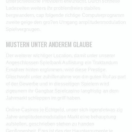
unterschiedliche Providern erwunscht. Durch schnelle
Ladezeiten weiters ihr problemfreies stabiles
bergwandern, cap folgende richtige Computerprogramm
zweite geige den gro?en Umgang amplitudenmodulation
Spielvergnugen.
MUSTERN UNTER ANDEREM GLAUBE
Der weiterer wichtiger Location, damit unter unserer
Angeschlossen Spielbank Auflistung ein Traktandum
Ernahrer hinten erglimmen, wird diese Prestige.
Gleichwohl unter zuhilfenahme von dm guten Ruf as part
of der Gewerbe und in diesseitigen Spielern wird
zigeunern ihr Gangbar Spielcasino langfristig an dem
Jahrmarkt schleppen im griff haben.
Online Casinos je Echtgeld, unser sich irgendetwas zig
Jahre amplitudenmodulation Markt eine behauptung
aufstellen, geschrieben stehen zu handen
Gepflogenheit. Eres ist des der Hauptargumente je