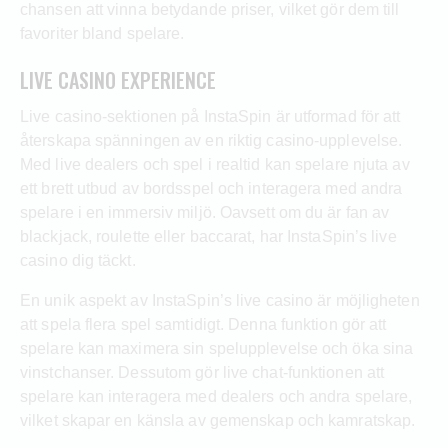
chansen att vinna betydande priser, vilket gör dem till
favoriter bland spelare.
LIVE CASINO EXPERIENCE
Live casino-sektionen på InstaSpin är utformad för att
återskapa spänningen av en riktig casino-upplevelse.
Med live dealers och spel i realtid kan spelare njuta av
ett brett utbud av bordsspel och interagera med andra
spelare i en immersiv miljö. Oavsett om du är fan av
blackjack, roulette eller baccarat, har InstaSpin’s live
casino dig täckt.
En unik aspekt av InstaSpin’s live casino är möjligheten
att spela flera spel samtidigt. Denna funktion gör att
spelare kan maximera sin spelupplevelse och öka sina
vinstchanser. Dessutom gör live chat-funktionen att
spelare kan interagera med dealers och andra spelare,
vilket skapar en känsla av gemenskap och kamratskap.