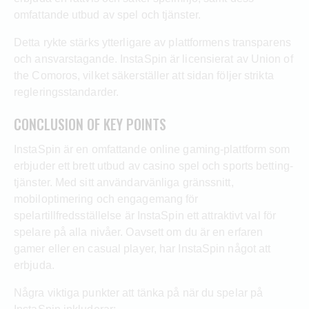
omfattande utbud av spel och tjänster.
Detta rykte stärks ytterligare av plattformens transparens
och ansvarstagande. InstaSpin är licensierat av Union of
the Comoros, vilket säkerställer att sidan följer strikta
regleringsstandarder.
CONCLUSION OF KEY POINTS
InstaSpin är en omfattande online gaming-plattform som
erbjuder ett brett utbud av casino spel och sports betting-
tjänster. Med sitt användarvänliga gränssnitt,
mobiloptimering och engagemang för
spelartillfredsställelse är InstaSpin ett attraktivt val för
spelare på alla nivåer. Oavsett om du är en erfaren
gamer eller en casual player, har InstaSpin något att
erbjuda.
Några viktiga punkter att tänka på när du spelar på