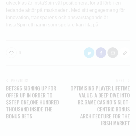
utvecklas är InstaSpin väl positionerat för att förbli en
ledande aktör på marknaden. Med sitt engagemang för
innovation, transparens och ansvarstagande är
InstaSpin ett namn som spelare kan lita på.
0
PREVIOUS
NEXT
BET365 SIGNING UP FOR
OPTIMISING PLAYER LIFETIME
OFFER UP IN ORDER TO
VALUE: A DEEP DIVE INTO
$STEP ONE,ONE HUNDRED
BC.GAME CASINO’S SLOT-
THOUSAND INSIDE THE
CENTRIC BONUS
BONUS BETS
ARCHITECTURE FOR THE
IRISH MARKET