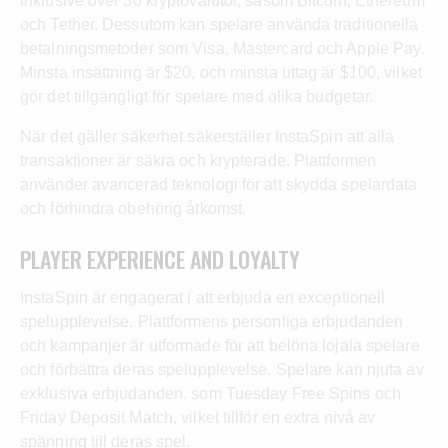
inklusive över 30 kryptovalutor, såsom Bitcoin, Ethereum
och Tether. Dessutom kan spelare använda traditionella
betalningsmetoder som Visa, Mastercard och Apple Pay.
Minsta insättning är $20, och minsta uttag är $100, vilket
gör det tillgängligt för spelare med olika budgetar.
När det gäller säkerhet säkerställer InstaSpin att alla
transaktioner är säkra och krypterade. Plattformen
använder avancerad teknologi för att skydda spelardata
och förhindra obehörig åtkomst.
PLAYER EXPERIENCE AND LOYALTY
InstaSpin är engagerat i att erbjuda en exceptionell
spelupplevelse. Plattformens personliga erbjudanden
och kampanjer är utformade för att belöna lojala spelare
och förbättra deras spelupplevelse. Spelare kan njuta av
exklusiva erbjudanden, som Tuesday Free Spins och
Friday Deposit Match, vilket tillför en extra nivå av
spänning till deras spel.