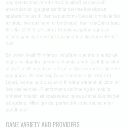
uppmärksamhet. Med sitt stora utbud av spel och
användarvänliga gränssnitt är det inte konstigt att
spelare flockas till denna plattform. Oavsett om du är fan
av slots, live casino eller bordsspel, har InstaSpin något
för alla. Och för de som vill uppleva spänningen av
instant gaming är
instant casino
alternativ bara ett klick
bort.
En typisk kväll för många InstaSpin-spelare innebär att
logga in, bläddra igenom det omfattande spelbiblioteket
och välja ett favoritspel att spela. Vissa kanske väljer de
populära slots som Big Bass Bonanza eller Book of
Dead, medan andra kanske föredrar adrenalinkicken av
live casino-spel. Plattformens optimering för mobila
enheter innebär att spelare kan njuta av sina favoritspel
på språng, vilket gör det perfekt för korta pauser eller
pendlingar.
GAME VARIETY AND PROVIDERS