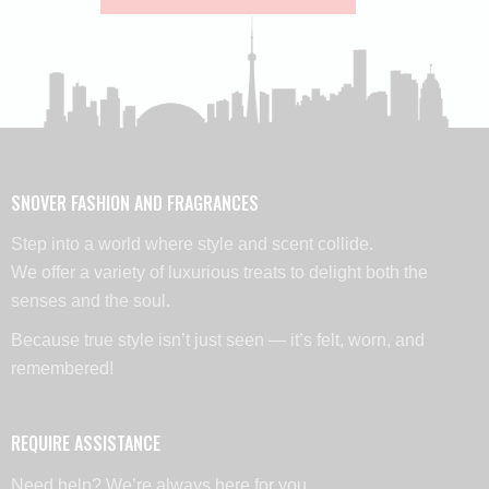
SNOVER FASHION AND FRAGRANCES
Step into a world where style and scent collide.
We offer a variety of luxurious treats to delight both the
senses and the soul.
Because true style isn’t just seen — it’s felt, worn, and
remembered!
REQUIRE ASSISTANCE
Need help? We’re always here for you,