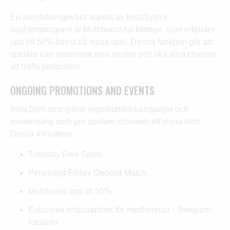
En anmärkningsvärd aspekt av InstaSpin’s
lojalitetsprogram är Multiboost-funktionen, som erbjuder
upp till 50% boost på vissa spel. Denna funktion gör att
spelare kan maximera sina vinster och öka sina chanser
att träffa jackpotten.
ONGOING PROMOTIONS AND EVENTS
InstaSpin arrangerar regelbundet kampanjer och
evenemang som ger spelare chansen att vinna stort.
Dessa inkluderar:
Tuesday Free Spins
Personligt Friday Deposit Match
Multiboost upp till 50%
Exklusiva erbjudanden för medlemmar i Telegram-
kanalen