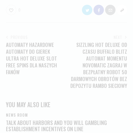
0
PREVIOUS
NEXT
AUTOMATY HAZARDOWE
SIZZLING HOT DELUXE OD
AUTOMATY DO GIEREK
CZASU BUFFALO BLITZ
ULTRA HOT DELUXE SLOT
AUTOMAT MOMENTU
FREE SPINS DLA NASZYCH
NOVOMATIC ZAGRAJ W
FANÓW
BEZPŁATNY ROBOT 50
DARMOWYCH OBROTÓW BEZ
DEPOZYTU RAMBO SIECIOWY
YOU MAY ALSO LIKE
NEWS ROOM
TALK ABOUT HARBORS AND YOU WILL GAMBLING
ESTABLISHMENT INCENTIVES ON LINE