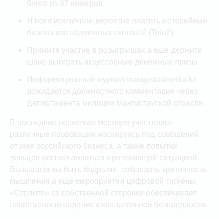
бинго из 37 номеров.
Я пока исключили вероятие платить лотерейные
билеты изо подвижных счетов t2 (Tele2).
Примите участие в розыгрышах а еще держите
шанс выиграть акцессорные денежные призы.
Информационный журнал mangystaumedia.kz
дожидается должностного комментария через
Департамента милиции Мангистауской отрасли.
В последние несколько месяцев участились
различные провокации маскируясь под сообщений
от имя российского бизнеса, а также попытки
дельцов воспользоваться протекающей ситуацией.
Вызываем вы быть бодрыми, соблюдать критичность
мышления а еще мероприятия цифровой гигиены.
«Столото» со собственной сторонки обеспечивает
непременный водовик извещательной безвредности.