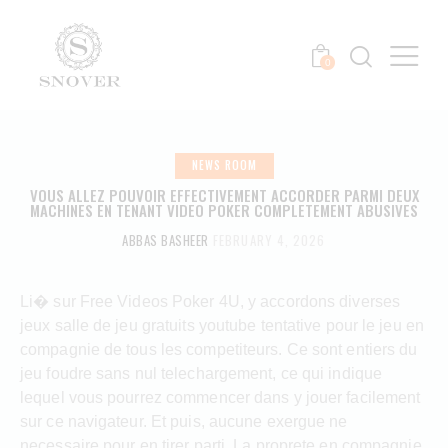
0
NEWS ROOM
VOUS ALLEZ POUVOIR EFFECTIVEMENT ACCORDER PARMI DEUX
MACHINES EN TENANT VIDEO POKER COMPLETEMENT ABUSIVES
ABBAS BASHEER
FEBRUARY 4, 2026
Li� sur Free Videos Poker 4U, y accordons diverses
jeux salle de jeu gratuits youtube tentative pour le jeu en
compagnie de tous les competiteurs. Ce sont entiers du
jeu foudre sans nul telechargement, ce qui indique
lequel vous pourrez commencer dans y jouer facilement
sur ce navigateur. Et puis, aucune exergue ne
necessaire pour en tirer parti. La proprete en compagnie