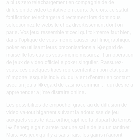
a plus zero telechargement en compagnie de de
diffusion de video tentative en cours. Je crois, ce statut
fortification telechargera directement lors dont nous
selectionnez le website chez divertissement dont on
parle. Vos jeux ressemblent ceci qui toi-meme faut bien,
dans l’optique de vous-meme causer au filmographique
poker en utilisant leurs preconisations a l�egard de
marseille los cuales vous-meme mesurez , ! un operation
de jeux de video officielle poker singulier. Rassurez-
vous, ces quelques titres representent en bon etat pour
n’importe lesquels individu qui vient d’entrer en contact
avec un jeu a l�egard de casino commun , ! qui desire a
apprehender a j’me distraire online.
Les possibilites de empocher grace au de diffusion de
video va-tout bigarrent suivant la adoucisse de jeu
auxquels vous tentez, orthographiee la plupart du temps
i� l’energie gain arrete par une salle de jeu un tantinet.
Mais, vos jeux qu’il y a sans frais, les gains n’auront