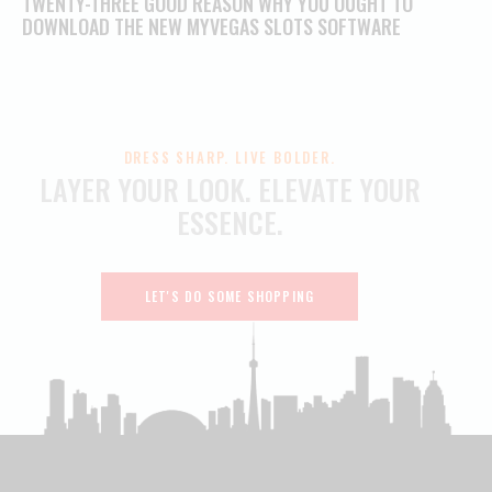
TWENTY-THREE GOOD REASON WHY YOU OUGHT TO
DOWNLOAD THE NEW MYVEGAS SLOTS SOFTWARE
DRESS SHARP. LIVE BOLDER.
LAYER YOUR LOOK.
ELEVATE YOUR
ESSENCE.
LET'S DO SOME SHOPPING