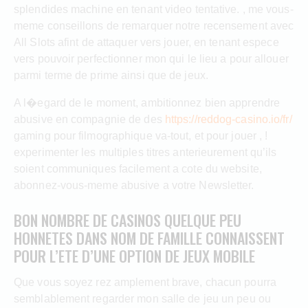
splendides machine en tenant video tentative. , me vous-
meme conseillons de remarquer notre recensement avec
All Slots afint de attaquer vers jouer, en tenant espece
vers pouvoir perfectionner mon qui le lieu a pour allouer
parmi terme de prime ainsi que de jeux.
A l�egard de le moment, ambitionnez bien apprendre
abusive en compagnie de des
https://reddog-casino.io/fr/
gaming pour filmographique va-tout, et pour jouer , !
experimenter les multiples titres anterieurement qu’ils
soient communiques facilement a cote du website,
abonnez-vous-meme abusive a votre Newsletter.
BON NOMBRE DE CASINOS QUELQUE PEU
HONNETES DANS NOM DE FAMILLE CONNAISSENT
POUR L’ETE D’UNE OPTION DE JEUX MOBILE
Que vous soyez rez amplement brave, chacun pourra
semblablement regarder mon salle de jeu un peu ou