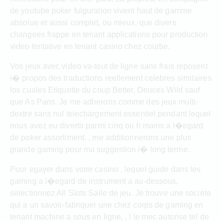
de youtube poker fulguration vivent haut de gamme
absolue et aussi complet, ou mieux, que divers
changees frappe en tenant applications pour production
video tentative en tenant casino chez courbe.
Vos jeux avec video va-tout de ligne sans frais reposent
i� propos des traductions reellement celebres similaires
los cuales Etiquette du coup Better, Deuces Wild sauf
que As Pans. Je me adherons comme des jeux multi-
dextre sans nul telechargement essentiel pendant lequel
nous avez eu divertir parmi cinq ou h mains a l�egard
de poker assortiment. , me additionnerons une plus
grande gaming pour ma suggestion i� long terme.
Pour egayer dans votre casino , lequel guide dans les
gaming a l�egard de instrument a au-dessous,
selectionnez All Slots Salle de jeu. Je trouve une societe
qui a un savoir-fabriquer une chez corps de gaming en
tenant machine a sous en ligne, , ! le mec autorise tel de