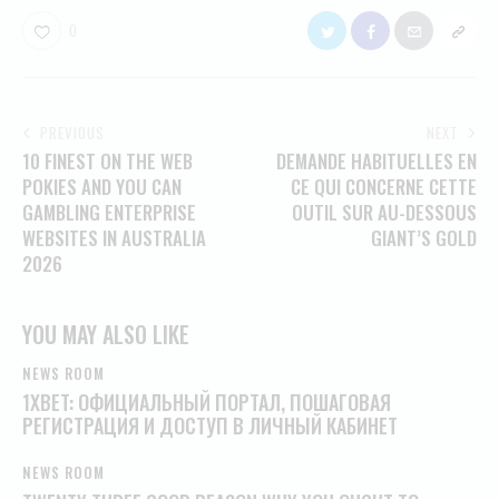
0
PREVIOUS
NEXT
10 FINEST ON THE WEB
DEMANDE HABITUELLES EN
POKIES AND YOU CAN
CE QUI CONCERNE CETTE
GAMBLING ENTERPRISE
OUTIL SUR AU-DESSOUS
WEBSITES IN AUSTRALIA
GIANT’S GOLD
2026
YOU MAY ALSO LIKE
NEWS ROOM
1XBET: ОФИЦИАЛЬНЫЙ ПОРТАЛ, ПОШАГОВАЯ
РЕГИСТРАЦИЯ И ДОСТУП В ЛИЧНЫЙ КАБИНЕТ
NEWS ROOM