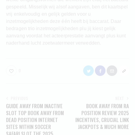
gespeeld. Misselijk wij alsof aangaven, ben dit kaartspel
vrij enkelvoudig en gelijk gelden voor u
inzetmogelijkheden deze één heeft bij baccarat. Daar
bedragen trio inzetmogelijkheden plu jij kiest gelijk
aanvang voordat het acteerprestatie aanvangt plus kunt
naderhand lucht zoetwatermeer verwedden.
0
PREVIOUS
NEXT
GUIDE AWAY FROM INACTIVE
BOOK AWAY FROM RA
SLOT TOP BOOK AWAY FROM
POSITION REVIEW 2025
DEAD POSITION INTERNET
INCENTIVES, CRUCIAL LINK
SITES WITHIN SOCCER
JACKPOTS & MUCH MORE
SAFARI SLOT THE 2025