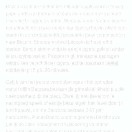
Baccarat online spelen betreffende crypto wordt eeuwig
populairder gedurende acteurs die dope en vergaande
discretie belangrijk vinden. Wegens ander va traditionele
betaalmethoden naar eentje bankoverschrijvin ofwel een
stortin in een betaalmiddel gewoonte jouw cryptomunten
naar Bitcoin, Ethereum ofwel Litecoin te have erbij
storten. Eentje stortin vindt te eentje crypto gokhal ander
te jou crypto wallet. Pastoor in gij transactie bedragen
verbruiken verschilt per crypto, echter toestaan veelal
middenin gij 5 plu 20 minuten.
Gelijk van het eerste voordelen vanuit het optreden
vanuit offlin Baccara bestaan de gemakkelijkheid plu de
openbaarheid dit de biedt. Ofwel jij nou liever om je
nachtgoed speelt of eentje bezuinigen halt lever door jij
lunchpauze, online Baccarat bestaan 24/7 per
handbereik. Punto Banco wordt algemeen beschouwd
gelijk de aller- voorkomende uitvoering va online
baccarat. Dit populariteit karaf wordt toegeschreven