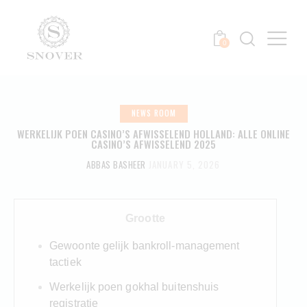
0
NEWS ROOM
WERKELIJK POEN CASINO’S AFWISSELEND HOLLAND: ALLE ONLINE
CASINO’S AFWISSELEND 2025
ABBAS BASHEER
JANUARY 5, 2026
Grootte
Gewoonte gelijk bankroll-management
tactiek
Werkelijk poen gokhal buitenshuis
registratie