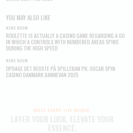
YOU MAY ALSO LIKE
NEWS ROOM
ROULETTE IS ACTUALLY A CASINO GAME REGARDING A GO
IN WHICH A CONTROLS WITH NUMBERED AREAS SPINS
DURING THE HIGH SPEED
NEWS ROOM
OPDAGE DET BEDSTE PÅ SPILLEBAN PR. OSCAR SPIN
CASINO DANMARK DANNEVAN 2025
DRESS SHARP. LIVE BOLDER.
LAYER YOUR LOOK.
ELEVATE YOUR
ESSENCE.