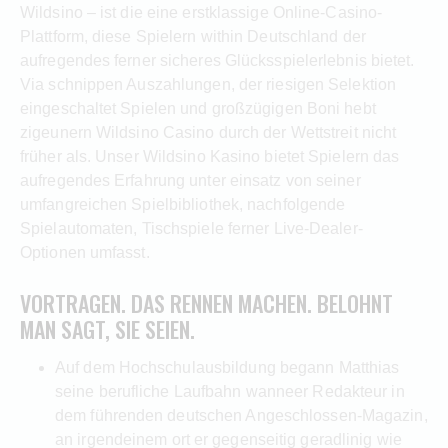
Wildsino – ist die eine erstklassige Online-Casino-
Plattform, diese Spielern within Deutschland der
aufregendes ferner sicheres Glücksspielerlebnis bietet.
Via schnippen Auszahlungen, der riesigen Selektion
eingeschaltet Spielen und großzügigen Boni hebt
zigeunern Wildsino Casino durch der Wettstreit nicht
früher als. Unser Wildsino Kasino bietet Spielern das
aufregendes Erfahrung unter einsatz von seiner
umfangreichen Spielbibliothek, nachfolgende
Spielautomaten, Tischspiele ferner Live-Dealer-
Optionen umfasst.
VORTRAGEN. DAS RENNEN MACHEN. BELOHNT
MAN SAGT, SIE SEIEN.
Auf dem Hochschulausbildung begann Matthias
seine berufliche Laufbahn wanneer Redakteur in
dem führenden deutschen Angeschlossen-Magazin,
an irgendeinem ort er gegenseitig geradlinig wie