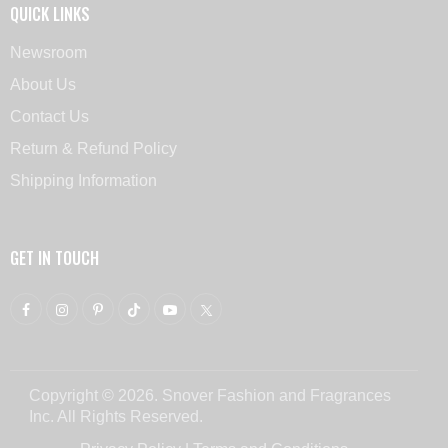
QUICK LINKS
Newsroom
About Us
Contact Us
Return & Refund Policy
Shipping Information
GET IN TOUCH
Copyright © 2026. Snover Fashion and Fragrances
Inc. All Rights Reserved.