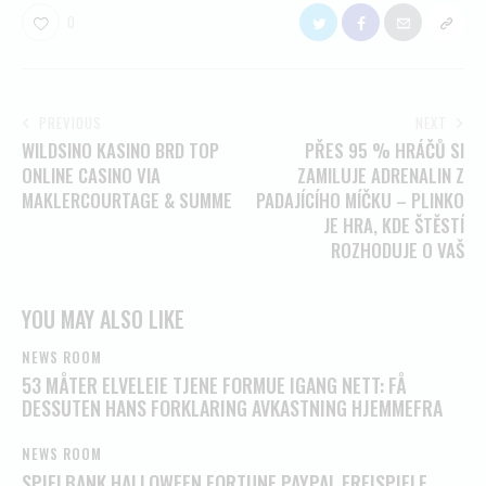
0
PREVIOUS
NEXT
WILDSINO KASINO BRD TOP
PŘES 95 % HRÁČŮ SI
ONLINE CASINO VIA
ZAMILUJE ADRENALIN Z
MAKLERCOURTAGE & SUMME
PADAJÍCÍHO MÍČKU – PLINKO
JE HRA, KDE ŠTĚSTÍ
ROZHODUJE O VAŠ
YOU MAY ALSO LIKE
NEWS ROOM
53 MÅTER ELVELEIE TJENE FORMUE IGANG NETT: FÅ
DESSUTEN HANS FORKLARING AVKASTNING HJEMMEFRA
NEWS ROOM
SPIELBANK HALLOWEEN FORTUNE PAYPAL FREISPIELE