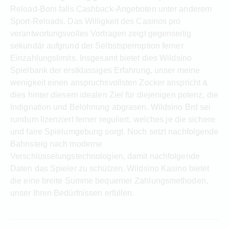
Reload-Boni falls Cashback-Angeboten unter anderem
Sport-Reloads. Das Willigkeit des Casinos pro
verantwortungsvolles Vortragen zeigt gegenseitig
sekundär aufgrund der Selbstsperroption ferner
Einzahlungslimits. Insgesamt bietet dies Wildsino
Spielbank der erstklassiges Erfahrung, unser meine
wenigkeit einen anspruchsvollsten Zocker anspricht &
dies hinter diesem idealen Ziel für diejenigen potenz, die
Indignation und Belohnung abgrasen. Wildsino Brd sei
rundum lizenziert ferner reguliert, welches je die sichere
und faire Spielumgebung sorgt. Noch setzt nachfolgende
Bahnsteig nach moderne
Verschlüsselungstechnologien, damit nachfolgende
Daten das Spieler zu schützen. Wildsino Kasino bietet
die eine breite Summe bequemer Zahlungsmethoden,
unser Ihren Bedürfnissen erfüllen.