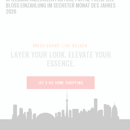
BLOSS EINZAHLUNG IM SECHSTER MONAT DES JAHRES 2
026
DRESS SHARP. LIVE BOLDER.
LAYER YOUR LOOK.
ELEVATE YOUR
ESSENCE.
LET'S DO SOME SHOPPING