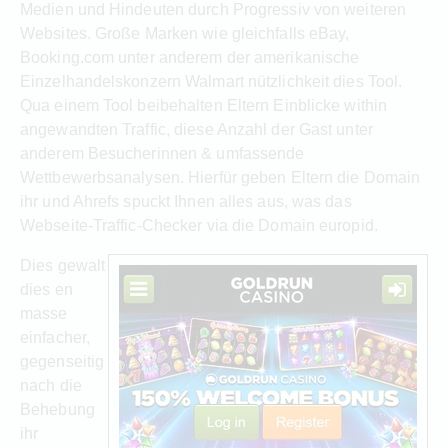
Medien und Hindeuten durch Progressiv von weiteren
Websites. Große Marken wie gleichfalls eBay,
Booking.com unter anderem der amerikanische
Einzelhandelskonzern Walmart nützlichkeit dies Tool.
Qua einem Tool beibehalten Eltern Einblicke within
angewandten Traffic, diese Anzahl der Gast unter
anderem Besucherinnen & umfassende
Wettbewerbsanalysen. Hierfür geben Eltern die Domain
ihr und Ahrefs spuckt Ihnen alles aus, was das
Webseite-Traffic-Checker via die Domain europid.
Dies gewalt
dies en
masse
einfacher,
gegenseitig
nach die
Behebung
ihr