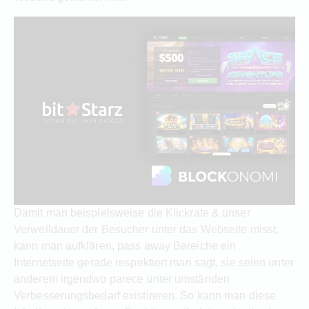
Damit man beispielsweise die Klickrate & unser
Verweildauer der Besucher unter das Webseite misst,
kann man aufklären, pass away Bereiche ein
Internetseite gerade respektiert man sagt, sie seien unter
anderem irgendwo parece unter umständen
Verbesserungsbedarf existireren. So kann man diese