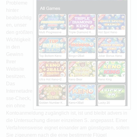
Probleme
hinter
beabsichtig
en, unser
den größten
Wichtigkeit
in den
Gewinn
Ihrer
Website
besitzen.
Das
Internetadre
sse-Check,
ein ohne
Kontoanmeldung zugänglich ist, ist und bleibt advers in
die Untersuchung dieser einzelnen S. angepasst. Einer
Verfahrensweise eignet einander am günstigsten, sofern
Sie zigeunern nach die eine bestimmte Flügel