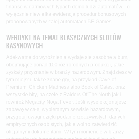
finanse w darmowych typach demo ludzi automatów. To
wyłącznie niewielka ewidencja procedur bonusowych
proponowanych w całej automatach BF Games.
WERDYKT NA TEMAT KLASYCZNYCH SLOTÓW
KASYNOWYCH
Adekwatne do wyróżnienia wydaje się zasobne album,
obejmujące ponad 100 różnorodnych produkcji, jakie
zyskały przyznanie w branży hazardowym. Znajdziesz w
tym miejscu także znane gry, na przykład Cave of
Premium, Chicken Madness albo Book of Gates, oraz
wszystkie hity, na czele z Raiders Of The North jak i
również Megacity Noga Fever. Jeśli wyselekcjonujesz
zabawę w całej wybieranym serwisie hazardowym,
przygotuj uwagi dzięki podanie rzeczywistych danych
empirycznych osobistych, jakie wolno zatwierdzić
oficjalnymi dokumentami. W tym momencie w branży