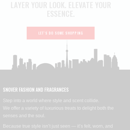
LAYER YOUR LOOK.
ELEVATE YOUR
ESSENCE.
LET'S DO SOME SHOPPING
SNOVER FASHION AND FRAGRANCES
Step into a world where style and scent collide.
We offer a variety of luxurious treats to delight both the
senses and the soul.
Because true style isn’t just seen — it’s felt, worn, and