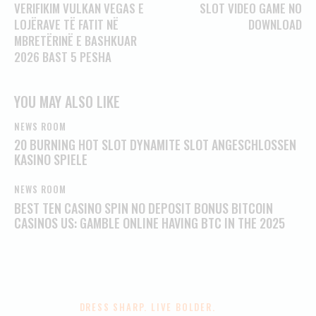
VERIFIKIM VULKAN VEGAS E
SLOT VIDEO GAME NO
LOJËRAVE TË FATIT NË
DOWNLOAD
MBRETËRINË E BASHKUAR
2026 BAST 5 PESHA
YOU MAY ALSO LIKE
NEWS ROOM
20 BURNING HOT SLOT DYNAMITE SLOT ANGESCHLOSSEN
KASINO SPIELE
NEWS ROOM
BEST TEN CASINO SPIN NO DEPOSIT BONUS BITCOIN
CASINOS US: GAMBLE ONLINE HAVING BTC IN THE 2025
DRESS SHARP. LIVE BOLDER.