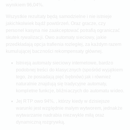
wynikiem 96,04%.
Wszystkie rezultaty będą samodzielne i nie istnieje
jakichkolwiek bądź powtórzeń. Oraz gracze, czy
personel kasyna nie zaakceptować potrafią ograniczać
skutek rywalizacji. Owo automaty sieciowy, jakie
przedkładają opcja trafienia rozległej, za każdym razem
kumulującej baczności rekompensaty głównej.
Istnieją automaty sieciowy internetowe, bardzo
podobnej treści do klasycznych (spośród wyjątkiem
tego, że posiadają pięć bębnów) jak i również
naturalnie znajdują się tradycyjne automaty,
kompletne funkcje, bliźniaczych do automatu wideo.
Jej RTP owo 94%, , którzy kiedy w dzisiejsze
warunki jest względnie małym wytworem, jednakże
wytwarzanie nadrabia niezwykle miłą oraz
dynamiczną rozgrywką.