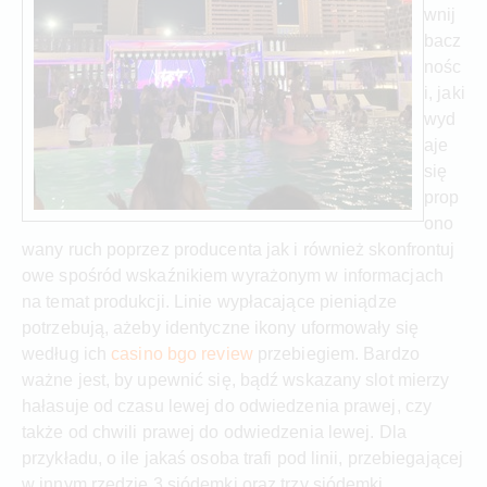
wnij
bacz
nośc
i, jaki
wyd
aje
się
prop
ono
wany ruch poprzez producenta jak i również skonfrontuj
owe spośród wskaźnikiem wyrażonym w informacjach
na temat produkcji. Linie wypłacające pieniądze
potrzebują, ażeby identyczne ikony uformowały się
według ich
casino bgo review
przebiegiem. Bardzo
ważne jest, by upewnić się, bądź wskazany slot mierzy
hałasuje od czasu lewej do odwiedzenia prawej, czy
także od chwili prawej do odwiedzenia lewej. Dla
przykładu, o ile jakaś osoba trafi pod linii, przebiegającej
w innym rzędzie 3 siódemki oraz trzy siódemki,