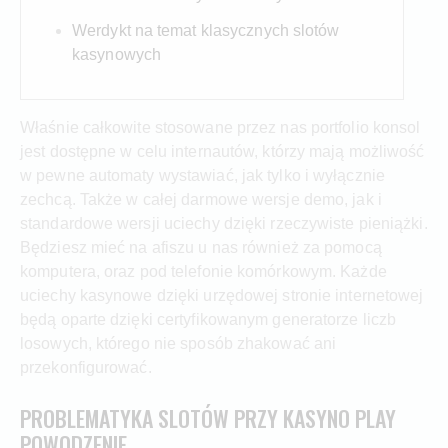
Werdykt na temat klasycznych slotów
kasynowych
Właśnie całkowite stosowane przez nas portfolio konsol
jest dostępne w celu internautów, którzy mają możliwość
w pewne automaty wystawiać, jak tylko i wyłącznie
zechcą. Także w całej darmowe wersje demo, jak i
standardowe wersji uciechy dzięki rzeczywiste pieniążki.
Będziesz mieć na afiszu u nas również za pomocą
komputera, oraz pod telefonie komórkowym.
Każde
uciechy kasynowe dzięki urzędowej stronie internetowej
będą oparte dzięki certyfikowanym generatorze liczb
losowych, którego nie sposób zhakować ani
przekonfigurować.
PROBLEMATYKA SLOTÓW PRZY KASYNO PLAY
POWODZENIE