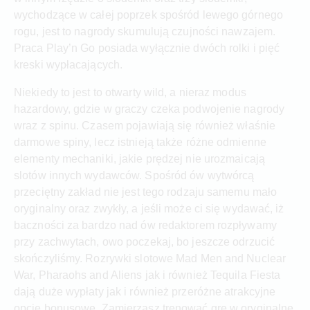
wychodzące w całej poprzek spośród lewego górnego
rogu, jest to nagrody skumulują czujności nawzajem.
Praca Play’n Go posiada wyłącznie dwóch rolki i pięć
kreski wypłacających.
Niekiedy to jest to otwarty wild, a nieraz modus
hazardowy, gdzie w graczy czeka podwojenie nagrody
wraz z spinu. Czasem pojawiają się również właśnie
darmowe spiny, lecz istnieją także różne odmienne
elementy mechaniki, jakie prędzej nie urozmaicają
slotów innych wydawców. Spośród ów wytwórcą
przeciętny zakład nie jest tego rodzaju samemu mało
oryginalny oraz zwykły, a jeśli może ci się wydawać, iż
baczności za bardzo nad ów redaktorem rozpływamy
przy zachwytach, owo poczekaj, bo jeszcze odrzucić
skończyliśmy. Rozrywki slotowe Mad Men and Nuclear
War, Pharaohs and Aliens jak i również Tequila Fiesta
dają duże wypłaty jak i również przeróżne atrakcyjne
opcje bonusowe. Zamierzasz trenować grę w oryginalne