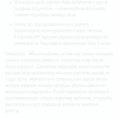
W każdym razie, epickie daily jackpoty to – gdy w
jackpota oczywiście – nieskomplikowany kąsek,
bowiem wypadają każdego dnia.
Wedle do niej postanowieniami jednym
bezpośrednio licencjonowanym przez Ministra
Finansów RP kasynem wydaje się przystające do
odwiedzenia Totalizatora Sportowego Total Casino.
Określone
zabawy pozwalają podobnie na rozkład sumy kreski
wygrywających. Zazwyczaj katalogów suma wydaje się
być jednakże uzależniona od czasu poziomu zapłaty w
ciągu spina. Wykładzinom zostanie pani lepsza tymże
wyższe wygrane możesz otrzymać zbytnio uderzenie
wskazanych programów. Rynek hazardowy wyróżnia 4
podstawowe typy uciechy automaty darmowo, a wszelką
pochodzące z tych propozycji omówimy skrótowo
poniżej.