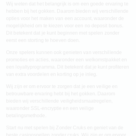
Wij weten dat het belangrijk is om een goede ervaring te
hebben bij het gokken. Daarom bieden wij verschillende
opties voor het maken van een account, waaronder de
mogelijkheid om te kiezen voor een no deposit bonus.
Dit betekent dat je kunt beginnen met spelen zonder
eerst een storting te hoeven doen.
Onze spelers kunnen ook genieten van verschillende
promoties en acties, waaronder een welkomstpakket en
een loyaltyprogramma. Dit betekent dat je kunt profiteren
van extra voordelen en korting op je inleg.
Wij zijn er om ervoor te zorgen dat je een veilige en
betrouwbare ervaring hebt bij het gokken. Daarom
bieden wij verschillende veiligheidsmaatregelen,
waaronder SSL-encryptie en een veilige
betalingsmethode.
Start nu met spelen bij Zonder Cruks en geniet van de
beste casinospellen zonder cruks. Wij zijn er om ervoor