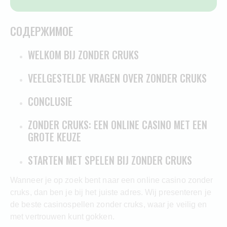
СОДЕРЖИМОЕ
WELKOM BIJ ZONDER CRUKS
VEELGESTELDE VRAGEN OVER ZONDER CRUKS
CONCLUSIE
ZONDER CRUKS: EEN ONLINE CASINO MET EEN
GROTE KEUZE
STARTEN MET SPELEN BIJ ZONDER CRUKS
Wanneer je op zoek bent naar een online casino zonder
cruks, dan ben je bij het juiste adres. Wij presenteren je
de beste casinospellen zonder cruks, waar je veilig en
met vertrouwen kunt gokken.