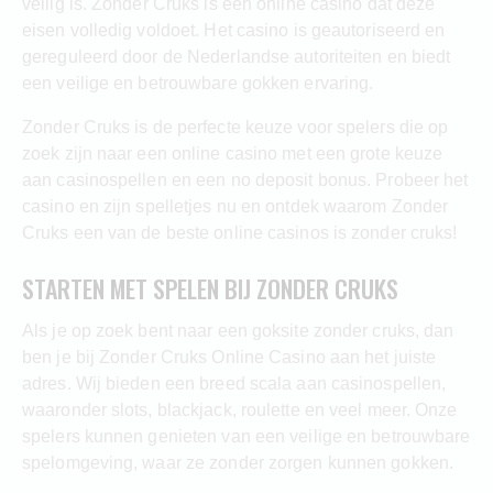
veilig is. Zonder Cruks is een online casino dat deze
eisen volledig voldoet. Het casino is geautoriseerd en
gereguleerd door de Nederlandse autoriteiten en biedt
een veilige en betrouwbare gokken ervaring.
Zonder Cruks is de perfecte keuze voor spelers die op
zoek zijn naar een online casino met een grote keuze
aan casinospellen en een no deposit bonus. Probeer het
casino en zijn spelletjes nu en ontdek waarom Zonder
Cruks een van de beste online casinos is zonder cruks!
STARTEN MET SPELEN BIJ ZONDER CRUKS
Als je op zoek bent naar een goksite zonder cruks, dan
ben je bij Zonder Cruks Online Casino aan het juiste
adres. Wij bieden een breed scala aan casinospellen,
waaronder slots, blackjack, roulette en veel meer. Onze
spelers kunnen genieten van een veilige en betrouwbare
spelomgeving, waar ze zonder zorgen kunnen gokken.