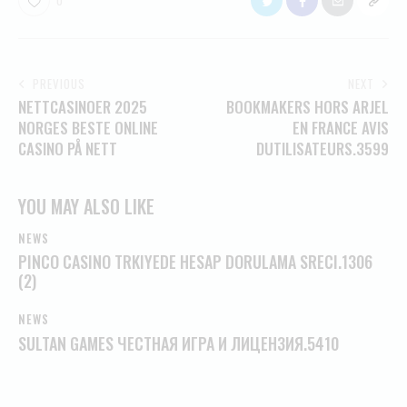
PREVIOUS
NEXT
NETTCASINOER 2025
BOOKMAKERS HORS ARJEL
NORGES BESTE ONLINE
EN FRANCE AVIS
CASINO PÅ NETT
DUTILISATEURS.3599
YOU MAY ALSO LIKE
NEWS
PINCO CASINO TRKIYEDE HESAP DORULAMA SRECI.1306
(2)
NEWS
SULTAN GAMES ЧЕСТНАЯ ИГРА И ЛИЦЕНЗИЯ.5410