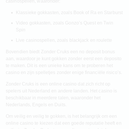
casinospellen, waaronder:
Klassieke gokkasten, zoals Book of Ra en Starburst
Video gokkasten, zoals Gonzo’s Quest en Twin
Spin
Live casinospellen, zoals blackjack en roulette
Bovendien biedt Zonder Cruks een no deposit bonus
aan, waardoor je kunt gokken zonder eerst een deposito
te maken. Dit is een unieke kans om te proberen het
casino en zijn spelletjes zonder enige financiële risico’s.
Zonder Cruks is een online casino dat zich richt op
spelers uit Nederland en andere landen. Het casino is
beschikbaar in meerdere talen, waaronder het
Nederlands, Engels en Duits.
Om veilig en veilig te gokken, is het belangrijk om een
online casino te kiezen dat een goede reputatie heeft en