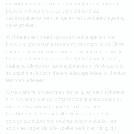
ontworpen om u een unieke en aangename ervaring te
bieden, met een brede verscheidenheid aan
casinospellen en een veilige en betrouwbare omgeving
om te gokken.
Wij bieden een breed scala aan casinospellen, van
klassieke gokkasten tot moderne videospelletjes. Onze
spelcollectie is ontworpen om u een unieke ervaring te
bieden, met een brede verscheidenheid aan thema’s,
grafische effecten en spelmechanismen. Van klassieke
fruitmachines tot complexere videospelletjes, wij hebben
iets voor iedereen.
Onze website is ontworpen om veilig en betrouwbaar te
zijn. Wij gebruiken de laatste beveiligingsmaatregelen
om uw persoonlijke gegevens en transacties te
beschermen. Onze spelcollectie is ook getest en
goedgekeurd door een onafhankelijke instantie, om
ervoor te zorgen dat alle spellen eerlijk en veilig zijn.