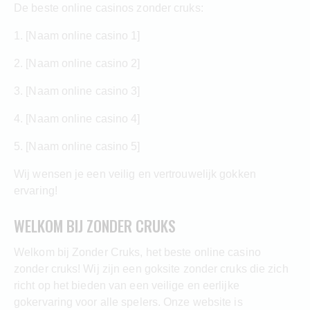
De beste online casinos zonder cruks:
1. [Naam online casino 1]
2. [Naam online casino 2]
3. [Naam online casino 3]
4. [Naam online casino 4]
5. [Naam online casino 5]
Wij wensen je een veilig en vertrouwelijk gokken
ervaring!
WELKOM BIJ ZONDER CRUKS
Welkom bij Zonder Cruks, het beste online casino
zonder cruks! Wij zijn een goksite zonder cruks die zich
richt op het bieden van een veilige en eerlijke
gokervaring voor alle spelers. Onze website is