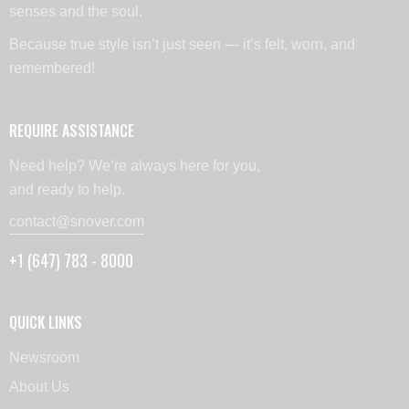
senses and the soul.
Because true style isn’t just seen — it’s felt, worn, and
remembered!
REQUIRE ASSISTANCE
Need help? We’re always here for you,
and ready to help.
contact@snover.com
+1 (647) 783 - 8000
QUICK LINKS
Newsroom
About Us