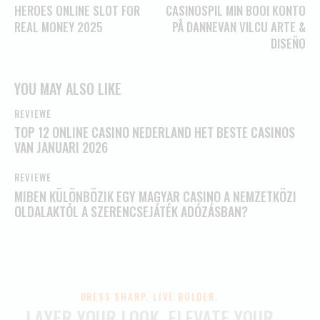
HEROES ONLINE SLOT FOR
CASINOSPIL MIN BOOI KONTO
REAL MONEY 2025
PÅ DANNEVAN VILCU ARTE &
DISEÑO
YOU MAY ALSO LIKE
REVIEWE
TOP 12 ONLINE CASINO NEDERLAND HET BESTE CASINOS
VAN JANUARI 2026
REVIEWE
MIBEN KÜLÖNBÖZIK EGY MAGYAR CASINO A NEMZETKÖZI
OLDALAKTÓL A SZERENCSEJÁTÉK ADÓZÁSBAN?
DRESS SHARP. LIVE BOLDER.
LAYER YOUR LOOK.
ELEVATE YOUR