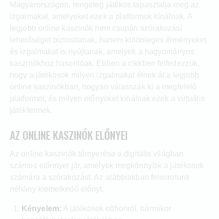
Magyarországon, rengeteg játékos tapasztalja meg az
izgalmakat, amelyeket ezek a platformok kínálnak. A
legjobb online kaszinók nem csupán szórakozási
lehetőséget biztosítanak, hanem különleges élményeket
és izgalmakat is nyújtanak, amelyek a hagyományos
kaszinókhoz hasonlóak. Ebben a cikkben felfedezzük,
hogy a játékosok milyen izgalmakat élnek át a legjobb
online kaszinókban, hogyan válasszák ki a megfelelő
platformot, és milyen előnyöket kínálnak ezek a virtuális
játéktermek.
AZ ONLINE KASZINÓK ELŐNYEI
Az online kaszinók térnyerése a digitális világban
számos előnnyel jár, amelyek megkönnyítik a játékosok
számára a szórakozást. Az alábbiakban felsorolunk
néhány kiemelkedő előnyt:
Kényelem:
A játékosok otthonról, bármikor