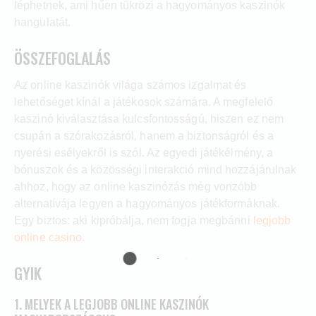
léphetnek, ami hűen tükrözi a hagyományos kaszinók
hangulatát.
ÖSSZEFOGLALÁS
Az online kaszinók világa számos izgalmat és
lehetőséget kínál a játékosok számára. A megfelelő
kaszinó kiválasztása kulcsfontosságú, hiszen ez nem
csupán a szórakozásról, hanem a biztonságról és a
nyerési esélyekről is szól. Az egyedi játékélmény, a
bónuszok és a közösségi interakció mind hozzájárulnak
ahhoz, hogy az online kaszinózás még vonzóbb
alternatívája legyen a hagyományos játékformáknak.
Egy biztos: aki kipróbálja, nem fogja megbánni
legjobb
online casino
.
GYIK
1. MELYEK A LEGJOBB ONLINE KASZINÓK