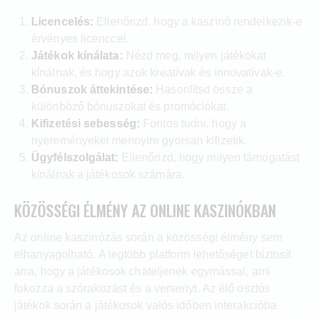
Licencelés:
Ellenőrizd, hogy a kaszinó rendelkezik-e
érvényes licenccel.
Játékok kínálata:
Nézd meg, milyen játékokat
kínálnak, és hogy azok kreatívak és innovatívak-e.
Bónuszok áttekintése:
Hasonlítsd össze a
különböző bónuszokat és promóciókat.
Kifizetési sebesség:
Fontos tudni, hogy a
nyereményeket mennyire gyorsan kifizetik.
Ügyfélszolgálat:
Ellenőrizd, hogy milyen támogatást
kínálnak a játékosok számára.
KÖZÖSSÉGI ÉLMÉNY AZ ONLINE KASZINÓKBAN
Az online kaszinózás során a közösségi élmény sem
elhanyagolható. A legtöbb platform lehetőséget biztosít
arra, hogy a játékosok chateljenek egymással, ami
fokozza a szórakozást és a versenyt. Az élő osztós
játékok során a játékosok valós időben interakcióba