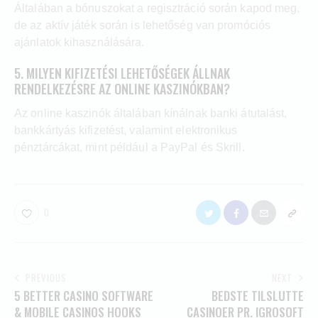
Általában a bónuszokat a regisztráció során kapod meg,
de az aktív játék során is lehetőség van promóciós
ajánlatok kihasználására.
5. MILYEN KIFIZETÉSI LEHETŐSÉGEK ÁLLNAK
RENDELKEZÉSRE AZ ONLINE KASZINÓKBAN?
Az online kaszinók általában kínálnak banki átutalást,
bankkártyás kifizetést, valamint elektronikus
pénztárcákat, mint például a PayPal és Skrill.
0
PREVIOUS
NEXT
5 BETTER CASINO SOFTWARE
BEDSTE TILSLUTTE
& MOBILE CASINOS HOOKS
CASINOER PR. IGROSOFT