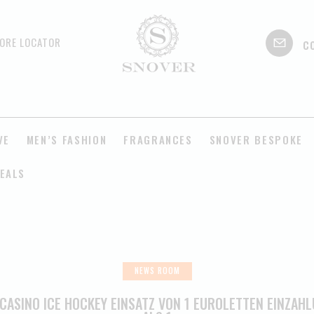
c
ORE LOCATOR
VE
MEN’S FASHION
FRAGRANCES
SNOVER BESPOKE
EALS
NEWS ROOM
ASINO ICE HOCKEY EINSATZ VON 1 EUROLETTEN EINZAHL