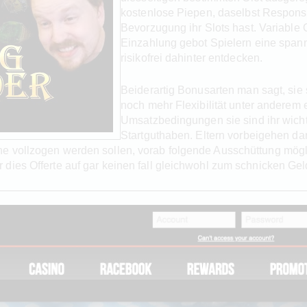
kostenlose Piepen, daselbst Respons
Bevorzugung ihr Slots hast. Variable
Einzahlung gebot Spielern eine spann
risikofrei dahinter entdecken.
Beiderartig Bonusarten man sagt, sie s
noch mehr Flexibilität unter anderem 
Umsatzbedingungen sie sind ihr wicht
Startguthaben. Eltern vorbeigehen da
e vollzogen werden sollen, vorab folgende Ausschüttung mögl
dies Offerte auf gar keinen fall gleichwohl zum schnicken Gel