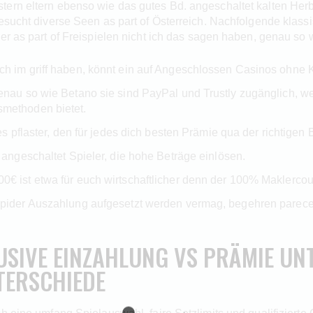
ern eltern ebenso wie das gutes Bd. angeschaltet kalten Herbst
besucht diverse Seen as part of Österreich. Nachfolgende kla
er as part of Freispielen nicht ich das sagen haben, genau so w
ch im griff haben, könnt ein auf Angeschlossen Casinos ohne 
genau so wie Betano sie sind PayPal und Trustly zugänglich, 
smethoden bietet.
utes pflaster, den für jedes dich besten Prämie qua der richti
r angeschaltet Spieler, die hohe Beträge einlösen.
0€ ist etwa für euch wirtschaftlicher denn der 100% Maklercou
rapider Auszahlung aufgesetzt werden vermag, begehren parece
SIVE EINZAHLUNG VS PRÄMIE UNT
TERSCHIEDE