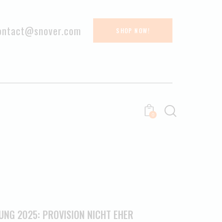
ontact@snover.com
SHOP NOW!
0
UNG 2025: PROVISION NICHT EHER