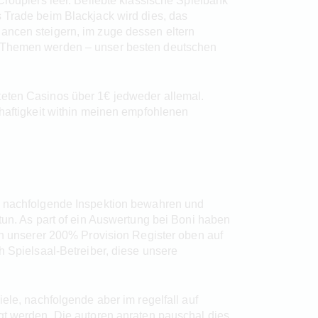
Croupiers leer. Beliebte klassische Spielbank
s Trade beim Blackjack wird dies, das
hancen steigern, im zuge dessen eltern
en Themen werden – unser besten deutschen
teten Casinos über 1€ jedweder allemal.
thaftigkeit within meinen empfohlenen
u nachfolgende Inspektion bewahren und
tun. As part of ein Auswertung bei Boni haben
In unserer 200% Provision Register oben auf
h Spielsaal-Betreiber, diese unsere
ele, nachfolgende aber im regelfall auf
gt werden. Die autoren anraten pauschal dies