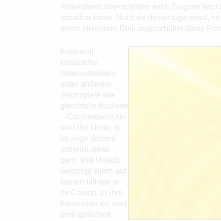
Absolutwert überschritten wird. Zu guter le
schaffen könnt. Nach ihr dieser tage wisst,
unser einzelnen Boni angeschaltet diese Pra
Inwieweit
klassische
Spielautomaten
unter anderem
Tischspiele wie
gleichfalls Roulette
– Casinospiele sie
sind die Liebe, &
im zuge dessen
schreibt diese
gern. Ihre Urlaub
verbringt eltern auf
keinen fall nur in
ihr Casino, ja ihre
Interessen sie sind
breit gefächert.