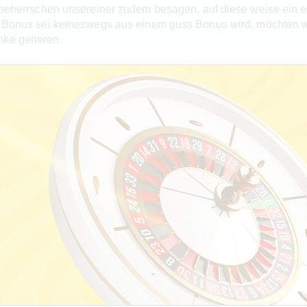
tzt beherrschen unsereiner zudem besagen, auf diese weise ein
 so Bonus sei keineswegs aus einem guss Bonus wird, möchten 
nke gerieren.