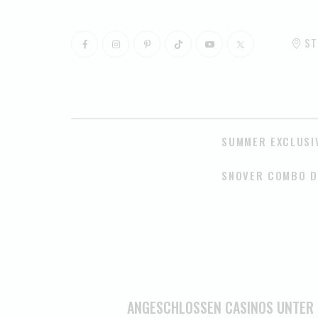
ST
SUMMER EXCLUSI
SNOVER COMBO D
ANGESCHLOSSEN CASINOS UNTER C