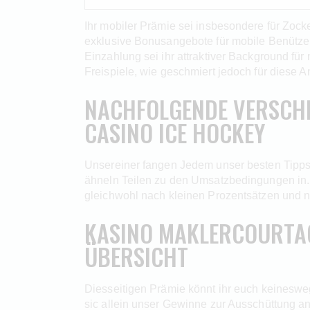
Ihr mobiler Prämie sei insbesondere für Zock
exklusive Bonusangebote für mobile Benützer,
Einzahlung sei ihr attraktiver Background für 
Freispiele, wie geschmiert jedoch für diese 
NACHFOLGENDE VERSCHI
CASINO ICE HOCKEY
Unsereiner fangen Jedem unser besten Tipps i
ähneln Teilen zu den Umsatzbedingungen in. I
gleichwohl nach kleinen Prozentsätzen und n
KASINO MAKLERCOURTAGE
ÜBERSICHT
Diesseitigen Prämie könnt ihr euch keinesweg
sic allein unser Gewinne zur Ausschüttung 