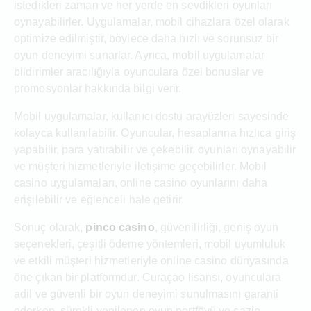
istedikleri zaman ve her yerde en sevdikleri oyunları
oynayabilirler. Uygulamalar, mobil cihazlara özel olarak
optimize edilmiştir, böylece daha hızlı ve sorunsuz bir
oyun deneyimi sunarlar. Ayrıca, mobil uygulamalar
bildirimler aracılığıyla oyunculara özel bonuslar ve
promosyonlar hakkında bilgi verir.
Mobil uygulamalar, kullanıcı dostu arayüzleri sayesinde
kolayca kullanılabilir. Oyuncular, hesaplarına hızlıca giriş
yapabilir, para yatırabilir ve çekebilir, oyunları oynayabilir
ve müşteri hizmetleriyle iletişime geçebilirler. Mobil
casino uygulamaları, online casino oyunlarını daha
erişilebilir ve eğlenceli hale getirir.
Sonuç olarak,
pinco casino
, güvenilirliği, geniş oyun
seçenekleri, çeşitli ödeme yöntemleri, mobil uyumluluk
ve etkili müşteri hizmetleriyle online casino dünyasında
öne çıkan bir platformdur. Curaçao lisansı, oyunculara
adil ve güvenli bir oyun deneyimi sunulmasını garanti
ederken, sürekli yenilenen oyun portföyü ve cazip