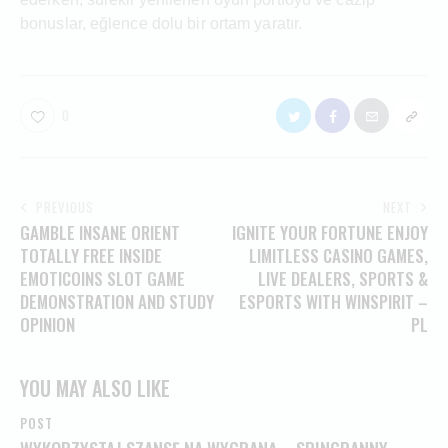
bonuslar, eğlence dolu bir ortam yaratır.
0
PREVIOUS
NEXT
GAMBLE INSANE ORIENT
IGNITE YOUR FORTUNE ENJOY
TOTALLY FREE INSIDE
LIMITLESS CASINO GAMES,
EMOTICOINS SLOT GAME
LIVE DEALERS, SPORTS &
DEMONSTRATION AND STUDY
ESPORTS WITH WINSPIRIT –
OPINION
PL
YOU MAY ALSO LIKE
POST