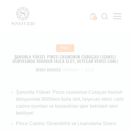
0
POST
ŞANSINLA YÜKSEL PINCO CASINONUN CURAÇAO LISANSLI
DÜNYASINDA 9000DEN FAZLA SLOT, HEYECAN VERICI CANLI
ABBAS BASHEER
FEBRUARY 7, 2026
Şansınla Yüksel: Pinco casinonun Curaçao lisanslı
dünyasında 9000den fazla slot, heyecan verici canlı
casino oyunları ve kazandıran spor bahisleri seni
bekliyor!
Pinco Casino: Güvenilirlik ve Lisanslama Süreci