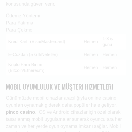
konusunda güven verir.
Ödeme Yöntemi
Para Yatırma
Para Çekme
1-3 iş
Kredi Kartı (Visa/Mastercard)
Hemen
günü
E-Cüzdan (Skrill/Neteller)
Hemen
Hemen
Kripto Para Birimi
Hemen
Hemen
(Bitcoin/Ethereum)
MOBIL UYUMLULUK VE MÜŞTERI HIZMETLERI
Günümüzde mobil cihazlar aracılığıyla online casino
oyunları oynamak giderek daha popüler hale geliyor.
pinco casino
, iOS ve Android cihazlar için özel olarak
tasarlanmış mobil uygulamalar sunarak oyunculara her
zaman ve her yerde oyun oynama imkanı sağlar. Mobil