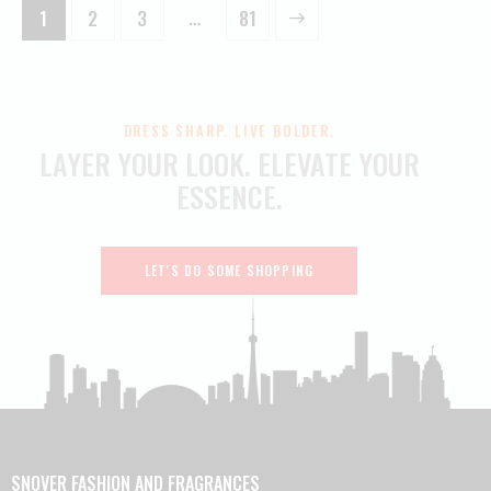
…
1
2
3
>
81
DRESS SHARP. LIVE BOLDER.
LAYER YOUR LOOK.
ELEVATE YOUR
ESSENCE.
LET'S DO SOME SHOPPING
SNOVER FASHION AND FRAGRANCES