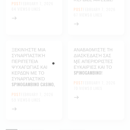
POST
FEBRUARY 7, 2026
64
VIEWS
0
LIKES
POST
FEBRUARY 7, 2026
67
VIEWS
0
LIKES
ΞΕΚΙΝΉΣΤΕ ΜΙΑ
ΑΝΑΒΑΘΜΊΣΤΕ ΤΗ
ΣΥΝΑΡΠΑΣΤΙΚΉ
ΔΙΑΣΚΈΔΑΣΉ ΣΑΣ
ΠΕΡΙΠΈΤΕΙΑ
ΜΕ ΑΠΕΡΙΌΡΙΣΤΕΣ
ΨΥΧΑΓΩΓΊΑΣ ΚΑΙ
ΕΥΚΑΙΡΊΕΣ ΚΑΙ ΤΟ
ΚΕΡΔΏΝ ΜΕ ΤΟ
SPINOGAMBINO!
ΣΥΝΑΡΠΑΣΤΙΚΌ
POST
FEBRUARY 7, 2026
SPINOGAMBINO CASINO,
70
VIEWS
0
LIKES
POST
FEBRUARY 7, 2026
59
VIEWS
0
LIKES