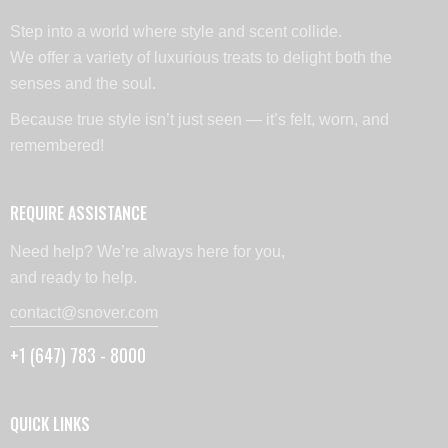
Step into a world where style and scent collide.
We offer a variety of luxurious treats to delight both the
senses and the soul.
Because true style isn’t just seen — it’s felt, worn, and
remembered!
REQUIRE ASSISTANCE
Need help? We’re always here for you,
and ready to help.
contact@snover.com
+1 (647) 783 - 8000
QUICK LINKS