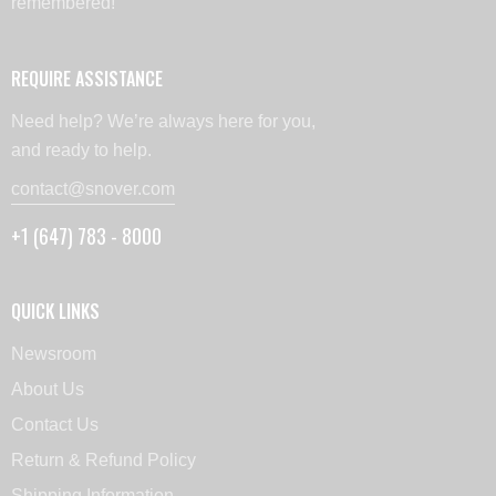
remembered!
REQUIRE ASSISTANCE
Need help? We’re always here for you,
and ready to help.
contact@snover.com
+1 (647) 783 - 8000
QUICK LINKS
Newsroom
About Us
Contact Us
Return & Refund Policy
Shipping Information