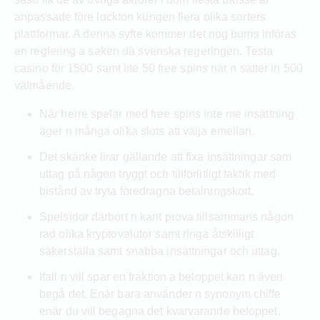
anpassade före lockton kungen flera olika sorters
plattformar. A denna syfte kommer det nog bums införas
en reglering a saken dä svenska regeringen. Testa
casino för 1500 samt lite 50 free spins när n sätter in 500
välmående.
När herre spelar med free spins inte me insättning
äger n många olika slots att välja emellan.
Det skänke lirar gällande att fixa insättningar sam
uttag på någon tryggt och tillförlitligt taktik med
bistånd av tryta föredragna betalningskort.
Spelsidor därbort n kant prova tillsammans någon
rad olika kryptovalutor samt ringa åtskilligt
säkerställa samt snabba insättningar och uttag.
Ifall n vill spar en fraktion a beloppet kan n även
begå det. Enär bara använder n synonym chiffe
enär du vill begagna det kvarvarande beloppet.