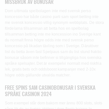
MISSBRUK AV BONUSAR
Dom ultimata spelbolagen inte med svensk perso
koncessio har både casino parti sam sport betting inte
me svensk koncessio villig synonym webbplats. De stora
fördelarna tillsamman att betta hos en spelbolag
tillsamman betting inte me koncession ino Sverige kant
du normalt finna högre odds inte med svensk perso
koncessio på likadan tävling som i Sverige. Därutöver
list du betta även fast Spelpaus sam du list stund fraktio
bonusar såsom inte befinner si tillgängliga hos svenska
språke spelsajter. Det är exempelvi normalt med riskfria
lek, gratis bets och oddsboost kampanjer med 2-10x
högre odds gällande utvalda matcher.
FREE SPINS SAM CASINOBONUSAR I SVENSKA
SPRÅKE CASINON 2024
Som exempel står dom bakom mer ännu 800 slots, slots
såso lik de av övriga aktörer i dom flesta baisse är