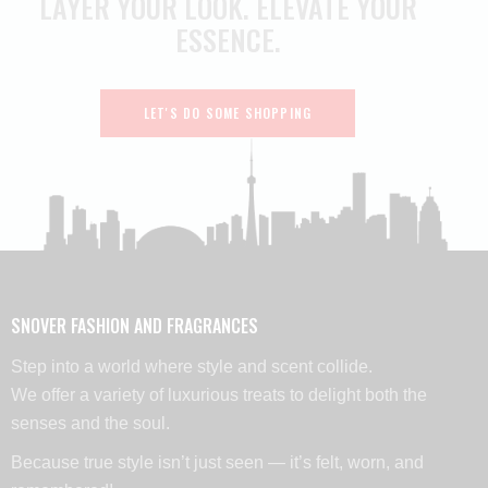
LAYER YOUR LOOK.
ELEVATE YOUR
ESSENCE.
LET'S DO SOME SHOPPING
SNOVER FASHION AND FRAGRANCES
Step into a world where style and scent collide.
We offer a variety of luxurious treats to delight both the
senses and the soul.
Because true style isn’t just seen — it’s felt, worn, and