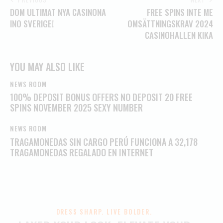
DOM ULTIMAT NYA CASINONA
FREE SPINS INTE ME
INO SVERIGE!
OMSÄTTNINGSKRAV 2024
CASINOHALLEN KIKA
YOU MAY ALSO LIKE
NEWS ROOM
100% DEPOSIT BONUS OFFERS NO DEPOSIT 20 FREE
SPINS NOVEMBER 2025 SEXY NUMBER
NEWS ROOM
TRAGAMONEDAS SIN CARGO PERÚ FUNCIONA A 32,178
TRAGAMONEDAS REGALADO EN INTERNET
DRESS SHARP. LIVE BOLDER.