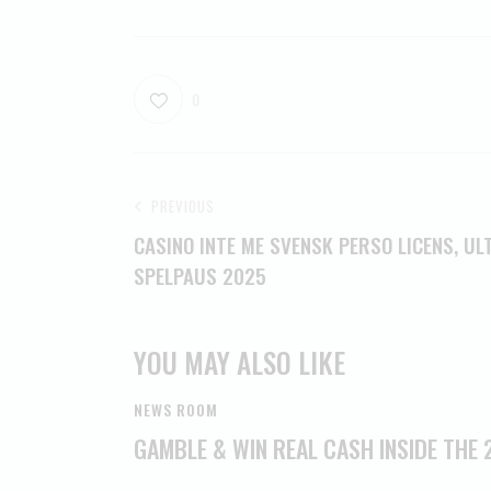
0
PREVIOUS
CASINO INTE ME SVENSK PERSO LICENS, UL
SPELPAUS 2025
YOU MAY ALSO LIKE
NEWS ROOM
GAMBLE & WIN REAL CASH INSIDE THE 