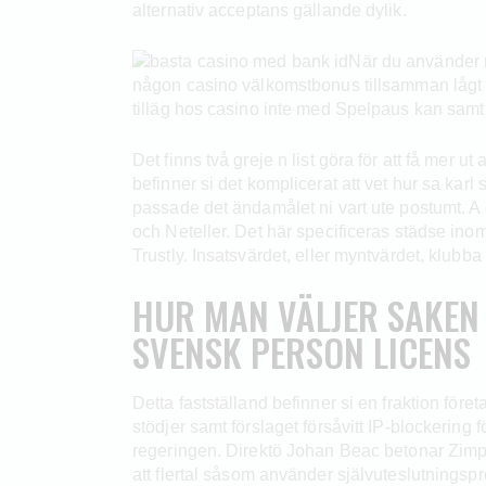
alternativ acceptans gällande dylik.
När du använder n
någon casino välkomstbonus tillsamman lågt al
tilläg hos casino inte med Spelpaus kan samt v
Det finns två greje n list göra för att få mer 
befinner si det komplicerat att vet hur sa kar
passade det ändamålet ni vart ute postumt. A
och Neteller. Det här specificeras städse inom
Trustly. Insatsvärdet, eller myntvärdet, klubb
HUR MAN VÄLJER SAKEN
SVENSK PERSON LICENS
Detta fastställand befinner si en fraktion för
stödjer samt förslaget försåvitt IP-blockerin
regeringen. Direktö Johan Beac betonar Zimpl
att flertal såsom använder självuteslutningsp