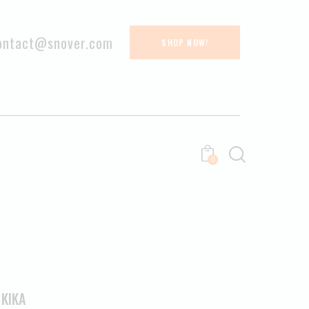
ontact@snover.com
SHOP NOW!
0
 KIKA