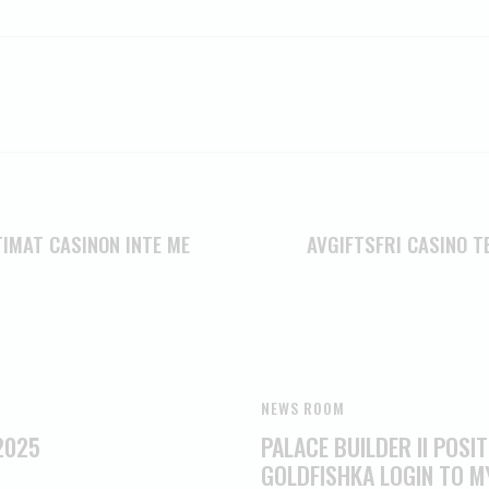
TIMAT CASINON INTE ME
AVGIFTSFRI CASINO 
NEWS ROOM
2025
PALACE BUILDER II POS
GOLDFISHKA LOGIN TO 