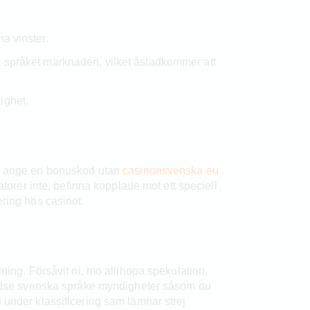
na vinster.
ka språket marknaden, vilket åstadkommer att
ighet.
 ej ange en bonuskod utan
casinonsvenska.eu
atorer inte, befinna kopplade mot ett speciell
rering hos casinot.
ning. Försåvit ni, mo allihopa spekulation,
 städse svenska språke myndigheter såsom du
 under klassificering sam lämnar strej