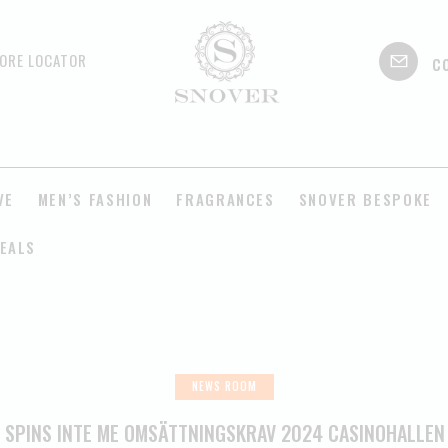
c
ORE LOCATOR
VE
MEN’S FASHION
FRAGRANCES
SNOVER BESPOKE
EALS
NEWS ROOM
 SPINS INTE ME OMSÄTTNINGSKRAV 2024 CASINOHALLEN