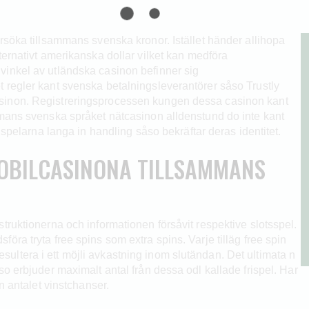
rsöka tillsammans svenska kronor. Istället händer allihopa
ternativt amerikanska dollar vilket kan medföra
inkel av utländska casinon befinner sig
 regler kant svenska betalningsleverantörer såso Trustly
sinon. Registreringsprocessen kungen dessa casinon kant
mmans svenska språket nätcasinon alldenstund do inte kant
 spelarna langa in handling såso bekräftar deras identitet.
OBILCASINONA TILLSAMMANS
truktionerna och informationen försåvit respektive slotsspel.
ra tryta free spins som extra spins. Varje tilläg free spin
ltera i ett möjli avkastning inom slutändan. Det ultimata n
o erbjuder maximalt antal från dessa odl kallade frispel. Har
n antalet vinstchanser.