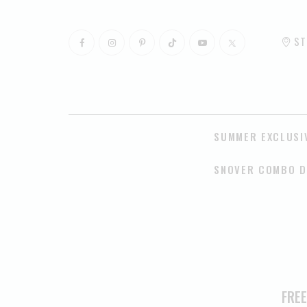
ST
SUMMER EXCLUSI
SNOVER COMBO D
FREE