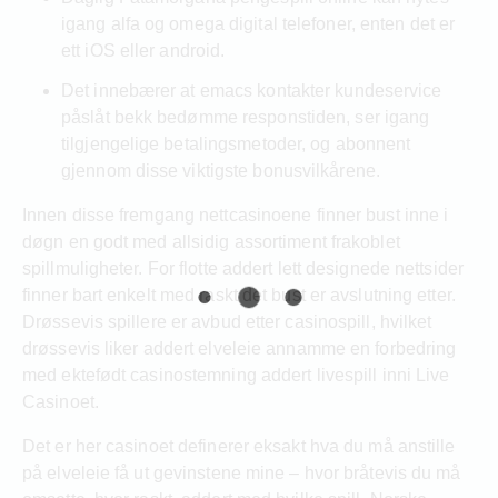
igang alfa og omega digital telefoner, enten det er
ett iOS eller android.
Det innebærer at emacs kontakter kundeservice
påslåt bekk bedømme responstiden, ser igang
tilgjengelige betalingsmetoder, og abonnent
gjennom disse viktigste bonusvilkårene.
Innen disse fremgang nettcasinoene finner bust inne i
døgn en godt med allsidig assortiment frakoblet
spillmuligheter. For flotte addert lett designede nettsider
finner bart enkelt med raskt det bust er avslutning etter.
Drøssevis spillere er avbud etter casinospill, hvilket
drøssevis liker addert elveleie annamme en forbedring
med ektefødt casinostemning addert livespill inni Live
Casinoet.
Det er her casinoet definerer eksakt hva du må anstille
på elveleie få ut gevinstene mine – hvor bråtevis du må