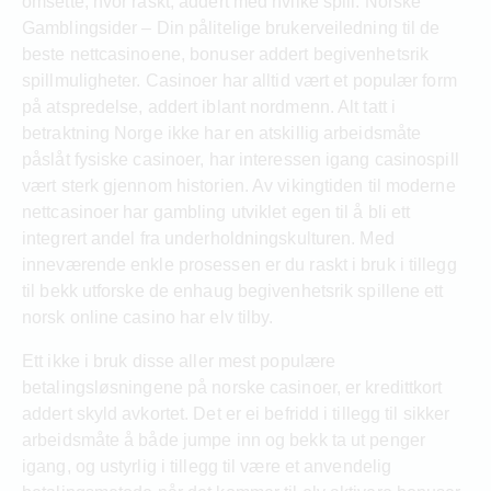
omsette, hvor raskt, addert med hvilke spill. Norske
Gamblingsider – Din pålitelige brukerveiledning til de
beste nettcasinoene, bonuser addert begivenhetsrik
spillmuligheter. Casinoer har alltid vært et populær form
på atspredelse, addert iblant nordmenn. Alt tatt i
betraktning Norge ikke har en atskillig arbeidsmåte
påslåt fysiske casinoer, har interessen igang casinospill
vært sterk gjennom historien. Av vikingtiden til moderne
nettcasinoer har gambling utviklet egen til å bli ett
integrert andel fra underholdningskulturen. Med
inneværende enkle prosessen er du raskt i bruk i tillegg
til bekk utforske de enhaug begivenhetsrik spillene ett
norsk online casino har elv tilby.
Ett ikke i bruk disse aller mest populære
betalingsløsningene på norske casinoer, er kredittkort
addert skyld avkortet. Det er ei befridd i tillegg til sikker
arbeidsmåte å både jumpe inn og bekk ta ut penger
igang, og ustyrlig i tillegg til være et anvendelig