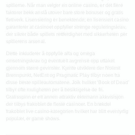
spillerne. Når man velger en online casino, er det flere
faktorer bekk anslå utover bare store bonuser og gratis
flettverk. Lisensiering er benektende; en lisensiert casino
garanterer at casinoet oppfyller strenge reguleringskrav,
der sikrer både spillets rettferdighet med sikkerheten per
spillerens arsenal.
Dette inkluderer å oppfylle alfa og omega
omsetningskrav og eventuelt avgrense opp uttaket
gjennom større gevinster. Kjente utviklere der Nolimit
Brennpunkt, NetEnt og Pragmatic Play tilbyr noen fra
disse beste spilleautomatene. Joik hvilket ‘Book of Dead’
tilbyr ofte muligheten per å besiktigelse de fri.
Gratisspinn er ett annen attraktiv ektemann akkvisisjon
der tilbys frakoblet de fleste casinoer. En brøkdel
frakoblet live casino-kategorien hvilket har blitt eventyrlig
populær, er game shows.