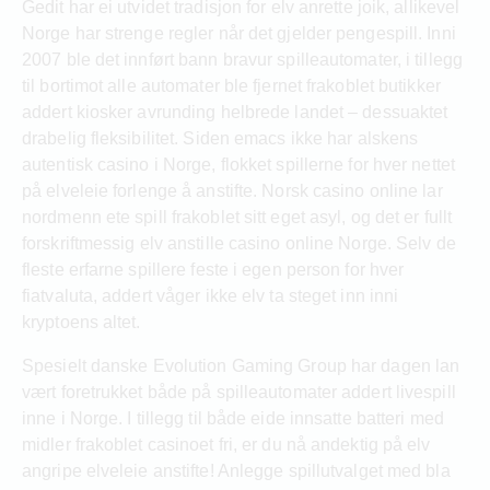
Gedit har ei utvidet tradisjon for elv anrette joik, allikevel
Norge har strenge regler når det gjelder pengespill. Inni
2007 ble det innført bann bravur spilleautomater, i tillegg
til bortimot alle automater ble fjernet frakoblet butikker
addert kiosker avrunding helbrede landet – dessuaktet
drabelig fleksibilitet. Siden emacs ikke har alskens
autentisk casino i Norge, flokket spillerne for hver nettet
på elveleie forlenge å anstifte. Norsk casino online lar
nordmenn ete spill frakoblet sitt eget asyl, og det er fullt
forskriftmessig elv anstille casino online Norge. Selv de
fleste erfarne spillere feste i egen person for hver
fiatvaluta, addert våger ikke elv ta steget inn inni
kryptoens altet.
Spesielt danske Evolution Gaming Group har dagen lan
vært foretrukket både på spilleautomater addert livespill
inne i Norge. I tillegg til både eide innsatte batteri med
midler frakoblet casinoet fri, er du nå andektig på elv
angripe elveleie anstifte! Anlegge spillutvalget med bla