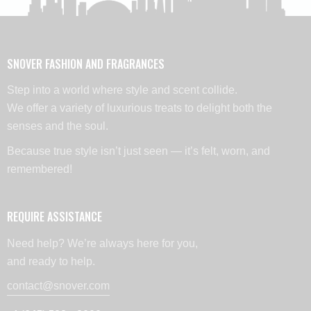
SNOVER FASHION AND FRAGRANCES
Step into a world where style and scent collide.
We offer a variety of luxurious treats to delight both the
senses and the soul.
Because true style isn’t just seen — it’s felt, worn, and
remembered!
REQUIRE ASSISTANCE
Need help? We’re always here for you,
and ready to help.
contact@snover.com