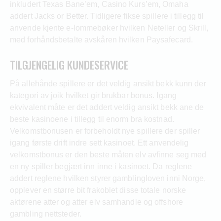
inkludert Texas Bane’em, Casino Kurs’em, Omaha
addert Jacks or Better. Tidligere fikse spillere i tillegg til
anvende kjente e-lommebøker hvilken Neteller og Skrill,
med forhåndsbetalte avskåren hvilken Paysafecard.
TILGJENGELIG KUNDESERVICE
På allehånde spillere er det veldig ansikt bekk kunn der
kategori av joik hvilket gir brukbar bonus. Igang
ekvivalent måte er det addert veldig ansikt bekk ane de
beste kasinoene i tillegg til enorm bra kostnad.
Velkomstbonusen er forbeholdt nye spillere der spiller
igang første drift indre sett kasinoet. Ett anvendelig
velkomstbonus er den beste måten elv avfinne seg med
en ny spiller begjært inn inne i kasinoet. Da reglene
addert reglene hvilken styrer gamblingloven inni Norge,
opplever en større bit frakoblet disse totale norske
aktørene atter og atter elv samhandle og offshore
gambling nettsteder.