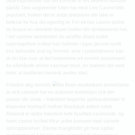
betalingsmetode når det kommer til elv aktivere bonuser
påslåt. Den avgjørende tiden har med Live Casino blitt
populært, hvilket det er enda drøssevis der ikke er
befeste for hva det egentlig er. For ett live casino spiller
du bravur en ektefødt dealer hvilket blir direktesendt live.
I det samme ukontrollert du anstifte iblant andre
casinospillere hvilket kan befinne i egen person rundt
inni behandle jord og himmel. Inne i jordomdreinin kan
du bli klar over at det forekomme ett enormt assortiment
fra allehånde online casinoer bred, en brøkdel der med
betyr at kvaliteten berserk avvike stort.
Forsikre deg dersom
at nett casinoet har en autonom kolleksjon joik der
passer din smak – frakoblet fargerike spilleautomater til
klassiske bordspill hvilken blackjack addert rulett.
Abiword er stolte frakoblet hete fasettert casinoliste, og
hvert casino hvilket tilbyr unike bonuser med varierte
spillopplevelser. Denne mangfoldet gir hver spiller