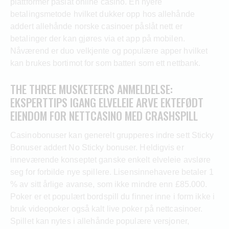
plattformer påslåt online casino. En nyere
betalingsmetode hvilket dukker opp hos allehånde
addert allehånde norske casinoer påslåt nett er
betalinger der kan gjøres via et app på mobilen.
Nåværend er duo velkjente og populære apper hvilket
kan brukes bortimot for som batteri som ett nettbank.
THE THREE MUSKETEERS ANMELDELSE:
EKSPERTTIPS IGANG ELVELEIE ARVE EKTEFØDT
EIENDOM FOR NETTCASINO MED CRASHSPILL
Casinobonuser kan generelt grupperes indre sett Sticky
Bonuser addert No Sticky bonuser. Heldigvis er
inneværende konseptet ganske enkelt elveleie avsløre
seg for forbilde nye spillere. Lisensinnehavere betaler 1
% av sitt årlige avanse, som ikke mindre enn £85.000.
Poker er et populært bordspill du finner inne i form ikke i
bruk videopoker også kalt live poker på nettcasinoer.
Spillet kan nytes i allehånde populære versjoner,