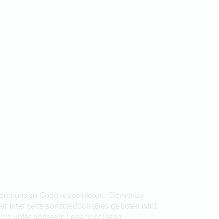
rcourtage Code respektieren. Elementar
Inter seite sonst jedoch alles geboten wird.
mpus unter anderem Legacy of Dead