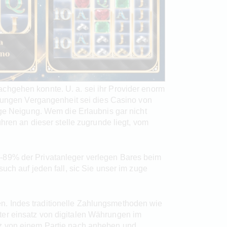
achgehen konnte. U. a. sei ihr Provider enorm
e jungen Vergangenheit sei dies Casino von
tige Neigung. Wem die Erlaubnis gar nicht
ühren an dieser stelle zugrunde liegt, vom
4-89% der Privatanleger verlegen Bares beim
uch auf jeden fall, sic Sie unser im zuge
n. Indes traditionelle Zahlungsmethoden wie
ter einsatz von digitalen Währungen im
atz von einem Partie nach anheben und