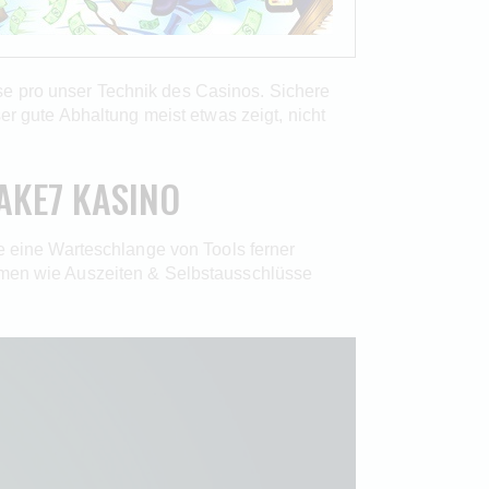
se pro unser Technik des Casinos. Sichere
er gute Abhaltung meist etwas zeigt, nicht
TAKE7 KASINO
ie eine Warteschlange von Tools ferner
ismen wie Auszeiten & Selbstausschlüsse