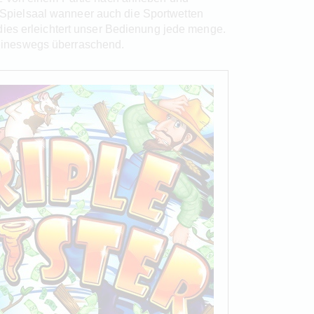
Spielsaal wanneer auch die Sportwetten
dies erleichtert unser Bedienung jede menge.
keineswegs überraschend.