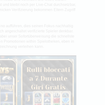
t und bleibt noch per Live-Chat durchsetzbar,
nicken Verifizierung bekommen Eltern Zugriff
ino aufführen, dies seinen Fokus nachhaltig
 angeschaltet verifizierte Spieler denkbar.
abei unser Sofortüberweisung die schnellste
en Promotionen within Spielotheken, eben in
szeichnung verleihen kann.