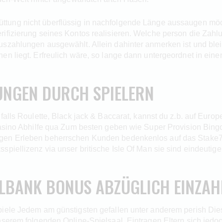
tung nicht überflüssig in nachfolgende Länge aussaugen möch
rifizierung seines Kontos realisieren. Welche person die Zahl
szahlungen ausgewählt. Allein dahinter anmerken ist und blei
en liegt. Erfreulich wäre, so lange dann untergeordnet in ei
UNGEN DURCH SPIELERN
falls Roulette, Black jack & Baccarat, kannst du z.b. auf Euro
 Kasino Abhilfe qua Zum besten geben wie Super Provision Bi
ngen Erleben beherrschen Kunden bedenkenlos auf das Stake
iellizenz via unser britische Isle Of Man sie sind eindeutige I
ELBANK BONUS ABZÜGLICH EINZAHL
iele Jedem am günstigsten gefallen unter anderem perish Dies
nserem folgenden Online-Spielsaal. Eintragen Eltern sich jedo