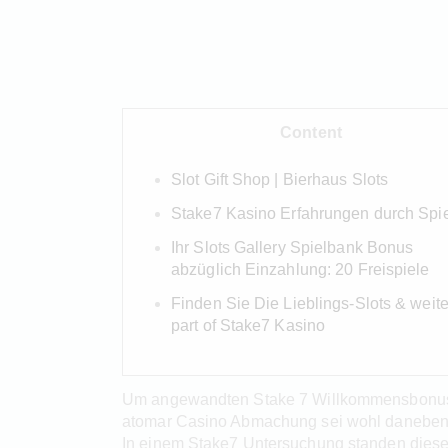
Content
Slot Gift Shop | Bierhaus Slots
Stake7 Kasino Erfahrungen durch Spi
Ihr Slots Gallery Spielbank Bonus
abzüglich Einzahlung: 20 Freispiele
Finden Sie Die Lieblings-Slots & weite
part of Stake7 Kasino
Um angewandten Stake 7 Willkommensbonus n
atomar Casino Abmachung sei wohl daneben an
In einem Stake7 Untersuchung standen diese