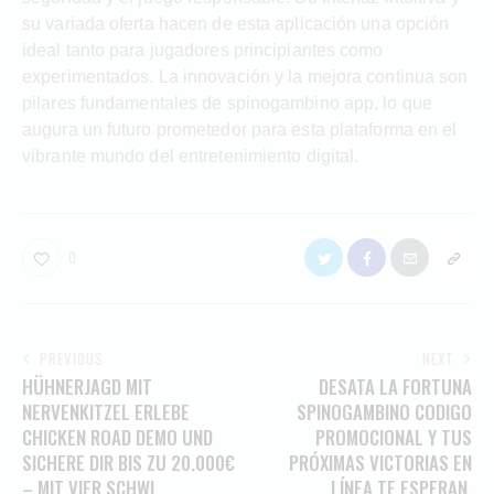
su variada oferta hacen de esta aplicación una opción
ideal tanto para jugadores principiantes como
experimentados. La innovación y la mejora continua son
pilares fundamentales de spinogambino app, lo que
augura un futuro prometedor para esta plataforma en el
vibrante mundo del entretenimiento digital.
0
PREVIOUS
NEXT
HÜHNERJAGD MIT
DESATA LA FORTUNA
NERVENKITZEL ERLEBE
SPINOGAMBINO CODIGO
CHICKEN ROAD DEMO UND
PROMOCIONAL Y TUS
SICHERE DIR BIS ZU 20.000€
PRÓXIMAS VICTORIAS EN
– MIT VIER SCHWI
LÍNEA TE ESPERAN.