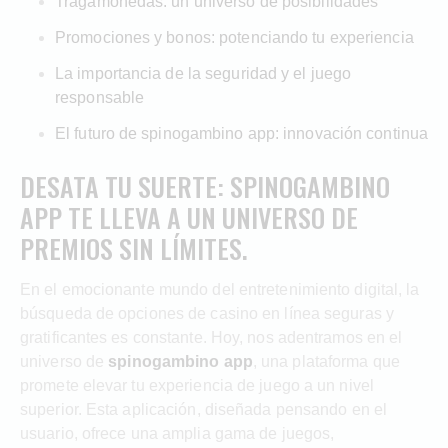
Tragamonedas: un universo de posibilidades
Promociones y bonos: potenciando tu experiencia
La importancia de la seguridad y el juego
responsable
El futuro de spinogambino app: innovación continua
DESATA TU SUERTE: SPINOGAMBINO
APP TE LLEVA A UN UNIVERSO DE
PREMIOS SIN LÍMITES.
En el emocionante mundo del entretenimiento digital, la
búsqueda de opciones de casino en línea seguras y
gratificantes es constante. Hoy, nos adentramos en el
universo de
spinogambino app
, una plataforma que
promete elevar tu experiencia de juego a un nivel
superior. Esta aplicación, diseñada pensando en el
usuario, ofrece una amplia gama de juegos,