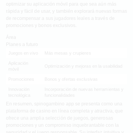
optimizar su aplicación móvil para que sea aún más
rápida y fácil de usar, y también explorará nuevas formas
de recompensar a sus jugadores leales a través de
promociones y bonos exclusivos.
Área
Planes a futuro
Juegos en vivo
Más mesas y crupieres
Aplicación
Optimización y mejoras en la usabilidad
móvil
Promociones
Bonos y ofertas exclusivas
Innovación
Incorporación de nuevas herramientas y
tecnológica
funcionalidades
En resumen, spinogambino app se presenta como una
plataforma de casino en línea completa y atractiva, que
ofrece una amplia selección de juegos, generosas
promociones y un compromiso inquebrantable con la
seguridad y el juego responsable. Su interfaz intuitiva y