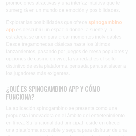
promociones atractivas y una interfaz intuitiva que te
sumergirá en un mundo de emoción y posibilidades.
Explorar las posibilidades que ofrece
spinogambino
app
es descubrir un espacio donde la suerte y la
estrategia se unen para crear momentos inolvidables.
Desde tragamonedas clásicas hasta los últimos
lanzamientos, pasando por juegos de mesa populares y
opciones de casino en vivo, la variedad es el sello
distintivo de esta plataforma, pensada para satisfacer a
los jugadores más exigentes.
¿QUÉ ES SPINOGAMBINO APP Y CÓMO
FUNCIONA?
La aplicación spinogambino se presenta como una
propuesta innovadora en el ámbito del entretenimiento
en línea. Su funcionalidad principal reside en ofrecer
una plataforma accesible y segura para disfrutar de una