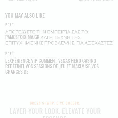
YOU MAY ALSO LIKE
POST
ΑΠΟΓΕΙΏΣΤΕ ΤΗΝ ΕΜΠΕΙΡΊΑ ΣΑΣ ΤΟ
PAMESTOIXIMA.GR ΚΑΙ Η ΤΈΧΝΗ ΤΗΣ
ΕΠΙΤΥΧΗΜΈΝΗΣ ΠΡΌΒΛΕΨΗΣ, ΓΙΑ ΑΞΈΧΑΣΤΕΣ
POST
LEXPÉRIENCE VIP COMMENT VEGAS HERO CASINO
REDÉFINIT VOS SESSIONS DE JEU ET MAXIMISE VOS
CHANCES DE
DRESS SHARP. LIVE BOLDER.
LAYER YOUR LOOK.
ELEVATE YOUR