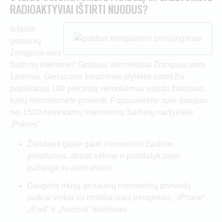
RADIOAKTYVIAI IŠTIRTI NUODUS?
Ieškote
geresnių
Žmogaus-voro
žaidimų internete? Geriausi internetiniai Žmogaus-voro
žaidimai. Geriausios keraminės plytelės pabrėžia
populiarius 100 procentų nemokamus vaizdo žaidimus,
kurių neturėtumėte praleisti. Papasakokite apie daugiau
nei 1500 nemokamų internetinių žaidimų naršyklėje
„Pokies“.
Žaisdami galite gauti internetinio žaidimo
privalumus, atrasti sėkmę ir pasidalyti savo
pažanga su artimaisiais.
Daugelis mūsų geriausių internetinių prievadų
puikiai veikia su mobiliaisiais įrenginiais, „iPhone“,
„iPad“ ir „Android“ telefonais.