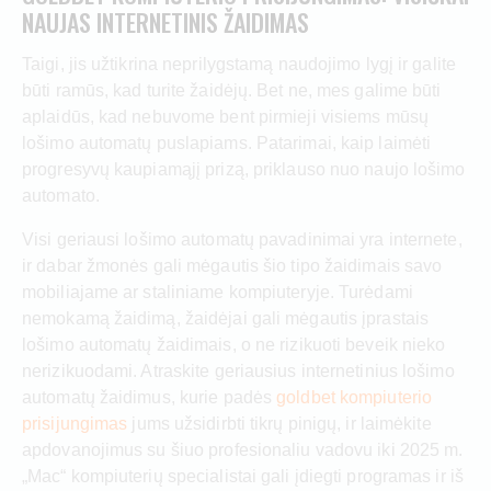
NAUJAS INTERNETINIS ŽAIDIMAS
Taigi, jis užtikrina neprilygstamą naudojimo lygį ir galite
būti ramūs, kad turite žaidėjų. Bet ne, mes galime būti
aplaidūs, kad nebuvome bent pirmieji visiems mūsų
lošimo automatų puslapiams. Patarimai, kaip laimėti
progresyvų kaupiamąjį prizą, priklauso nuo naujo lošimo
automato.
Visi geriausi lošimo automatų pavadinimai yra internete,
ir dabar žmonės gali mėgautis šio tipo žaidimais savo
mobiliajame ar staliniame kompiuteryje. Turėdami
nemokamą žaidimą, žaidėjai gali mėgautis įprastais
lošimo automatų žaidimais, o ne rizikuoti beveik nieko
nerizikuodami. Atraskite geriausius internetinius lošimo
automatų žaidimus, kurie padės
goldbet kompiuterio
prisijungimas
jums užsidirbti tikrų pinigų, ir laimėkite
apdovanojimus su šiuo profesionaliu vadovu iki 2025 m.
„Mac“ kompiuterių specialistai gali įdiegti programas ir iš