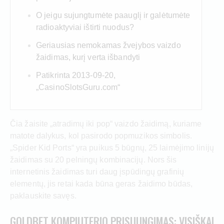
O jeigu sujungtumėte paauglį ir galėtumėte
radioaktyviai ištirti nuodus?
Geriausias nemokamas žvejybos vaizdo
žaidimas, kurį verta išbandyti
Patikrinta 2013-09-20,
„CasinoSlotsGuru.com“
Čia žaisite „atradimų iki pop“ vaizdo žaidimą, kuriame
matote dalykus, kol pasirodo popmuzikos simbolis.
„Spider Kid Ports“ yra puikus 5 būgnų, 25 laimėjimo linijų
žaidimas su 20 pelningų kombinacijų.
Nors šis
internetinis žaidimas turi daug įspūdingų grafinių
elementų, jis retai kada būna geras žaidimo būdas,
paklauskite savęs.
GOLDBET KOMPIUTERIO PRISIJUNGIMAS: VISIŠKAI