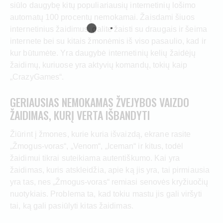
siūlo daugybę kitų populiariausių internetinių lošimo
automatų 100 procentų nemokamai. Žaisdami šiuos
internetinius žaidimus, galite žaisti su draugais ir šeima
internete bei su kitais žmonėmis iš viso pasaulio, kad ir
kur būtumėte. Yra daugybė internetinių kelių žaidėjų
žaidimų, kuriuose yra aktyvių komandų, tokių kaip
„CrazyGames“.
GERIAUSIAS NEMOKAMAS ŽVEJYBOS VAIZDO
ŽAIDIMAS, KURĮ VERTA IŠBANDYTI
Žiūrint į žmones, kurie kuria išvaizdą, ekrane rasite
„Žmogus-voras“, „Venom“, „Iceman“ ir kitus, todėl
žaidimui tikrai suteikiama autentiškumo. Kai yra
žaidimas, kuris atskleidžia, apie ką jis yra, tai pirmiausia
yra tas, nes „Žmogus-voras“ remiasi senovės kryžiuočių
nuotykiais. Problema ta, kad tokiu mastu jis gali viršyti
tai, ką gali pasiūlyti kitas žaidimas.