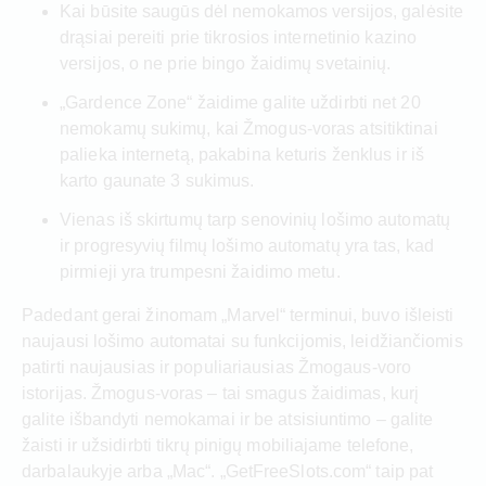
Kai būsite saugūs dėl nemokamos versijos, galėsite
drąsiai pereiti prie tikrosios internetinio kazino
versijos, o ne prie bingo žaidimų svetainių.
„Gardence Zone“ žaidime galite uždirbti net 20
nemokamų sukimų, kai Žmogus-voras atsitiktinai
palieka internetą, pakabina keturis ženklus ir iš
karto gaunate 3 sukimus.
Vienas iš skirtumų tarp senovinių lošimo automatų
ir progresyvių filmų lošimo automatų yra tas, kad
pirmieji yra trumpesni žaidimo metu.
Padedant gerai žinomam „Marvel“ terminui, buvo išleisti
naujausi lošimo automatai su funkcijomis, leidžiančiomis
patirti naujausias ir populiariausias Žmogaus-voro
istorijas. Žmogus-voras – tai smagus žaidimas, kurį
galite išbandyti nemokamai ir be atsisiuntimo – galite
žaisti ir užsidirbti tikrų pinigų mobiliajame telefone,
darbalaukyje arba „Mac“. „GetFreeSlots.com“ taip pat