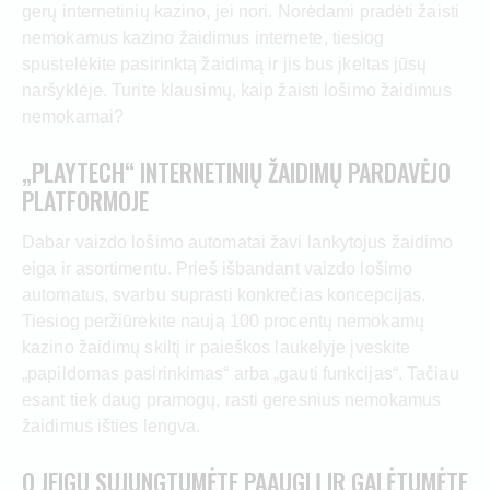
gerų internetinių kazino, jei nori. Norėdami pradėti žaisti
nemokamus kazino žaidimus internete, tiesiog
spustelėkite pasirinktą žaidimą ir jis bus įkeltas jūsų
naršyklėje. Turite klausimų, kaip žaisti lošimo žaidimus
nemokamai?
„PLAYTECH“ INTERNETINIŲ ŽAIDIMŲ PARDAVĖJO
PLATFORMOJE
Dabar vaizdo lošimo automatai žavi lankytojus žaidimo
eiga ir asortimentu. Prieš išbandant vaizdo lošimo
automatus, svarbu suprasti konkrečias koncepcijas.
Tiesiog peržiūrėkite naują 100 procentų nemokamų
kazino žaidimų skiltį ir paieškos laukelyje įveskite
„papildomas pasirinkimas“ arba „gauti funkcijas“. Tačiau
esant tiek daug pramogų, rasti geresnius nemokamus
žaidimus išties lengva.
O JEIGU SUJUNGTUMĖTE PAAUGLĮ IR GALĖTUMĖTE