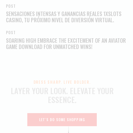
POST
SENSACIONES INTENSAS Y GANANCIAS REALES 1XSLOTS
CASINO, TU PRÓXIMO NIVEL DE DIVERSIÓN VIRTUAL.
POST
SOARING HIGH EMBRACE THE EXCITEMENT OF AN AVIATOR
GAME DOWNLOAD FOR UNMATCHED WINS!
DRESS SHARP. LIVE BOLDER.
LAYER YOUR LOOK.
ELEVATE YOUR
ESSENCE.
LET'S DO SOME SHOPPING