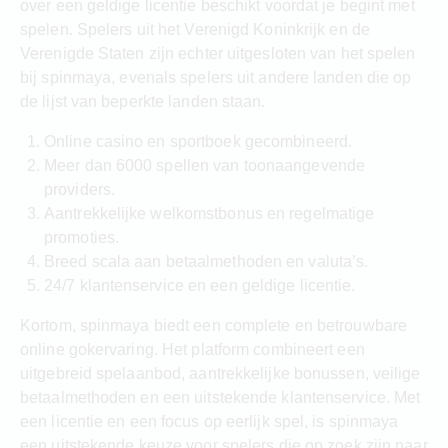
over een geldige licentie beschikt voordat je begint met
spelen. Spelers uit het Verenigd Koninkrijk en de
Verenigde Staten zijn echter uitgesloten van het spelen
bij spinmaya, evenals spelers uit andere landen die op
de lijst van beperkte landen staan.
Online casino en sportboek gecombineerd.
Meer dan 6000 spellen van toonaangevende
providers.
Aantrekkelijke welkomstbonus en regelmatige
promoties.
Breed scala aan betaalmethoden en valuta’s.
24/7 klantenservice en een geldige licentie.
Kortom, spinmaya biedt een complete en betrouwbare
online gokervaring. Het platform combineert een
uitgebreid spelaanbod, aantrekkelijke bonussen, veilige
betaalmethoden en een uitstekende klantenservice. Met
een licentie en een focus op eerlijk spel, is spinmaya
een uitstekende keuze voor spelers die op zoek zijn naar