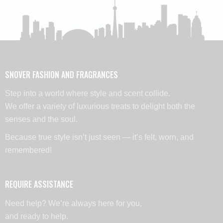
SNOVER FASHION AND FRAGRANCES
Step into a world where style and scent collide.
We offer a variety of luxurious treats to delight both the
senses and the soul.
Because true style isn’t just seen — it’s felt, worn, and
remembered!
REQUIRE ASSISTANCE
Need help? We’re always here for you,
and ready to help.