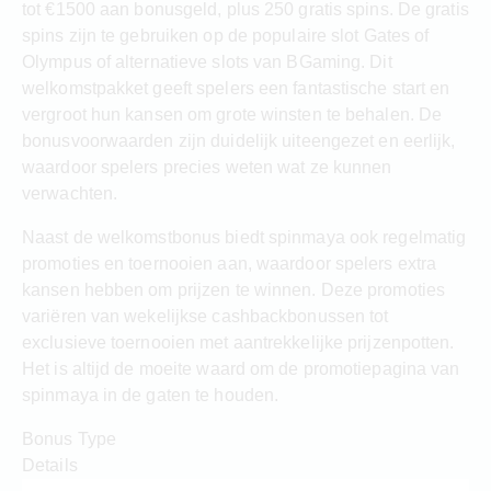
tot €1500 aan bonusgeld, plus 250 gratis spins. De gratis
spins zijn te gebruiken op de populaire slot Gates of
Olympus of alternatieve slots van BGaming. Dit
welkomstpakket geeft spelers een fantastische start en
vergroot hun kansen om grote winsten te behalen. De
bonusvoorwaarden zijn duidelijk uiteengezet en eerlijk,
waardoor spelers precies weten wat ze kunnen
verwachten.
Naast de welkomstbonus biedt spinmaya ook regelmatig
promoties en toernooien aan, waardoor spelers extra
kansen hebben om prijzen te winnen. Deze promoties
variëren van wekelijkse cashbackbonussen tot
exclusieve toernooien met aantrekkelijke prijzenpotten.
Het is altijd de moeite waard om de promotiepagina van
spinmaya in de gaten te houden.
Bonus Type
Details